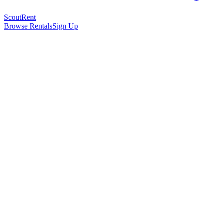
Scout
Rent
Browse Rentals
Sign Up