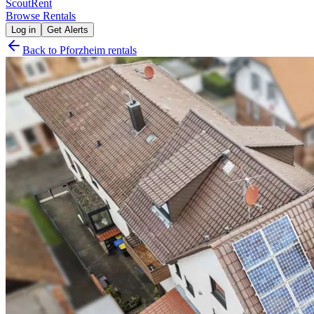
Scout
Rent
Browse Rentals
Log in
Get Alerts
Back to
Pforzheim
rentals