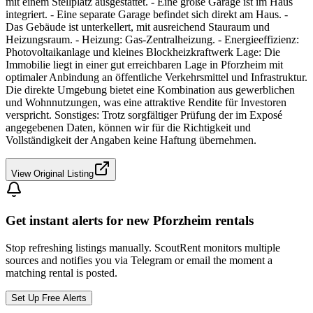
mit einem Stellplatz ausgestattet. - Eine große Garage ist im Haus
integriert. - Eine separate Garage befindet sich direkt am Haus. -
Das Gebäude ist unterkellert, mit ausreichend Stauraum und
Heizungsraum. - Heizung: Gas-Zentralheizung. - Energieeffizienz:
Photovoltaikanlage und kleines Blockheizkraftwerk Lage: Die
Immobilie liegt in einer gut erreichbaren Lage in Pforzheim mit
optimaler Anbindung an öffentliche Verkehrsmittel und Infrastruktur.
Die direkte Umgebung bietet eine Kombination aus gewerblichen
und Wohnnutzungen, was eine attraktive Rendite für Investoren
verspricht. Sonstiges: Trotz sorgfältiger Prüfung der im Exposé
angegebenen Daten, können wir für die Richtigkeit und
Vollständigkeit der Angaben keine Haftung übernehmen.
View Original Listing
Get instant alerts for new
Pforzheim
rentals
Stop refreshing listings manually. ScoutRent monitors multiple
sources and notifies you via Telegram or email the moment a
matching rental is posted.
Set Up Free Alerts