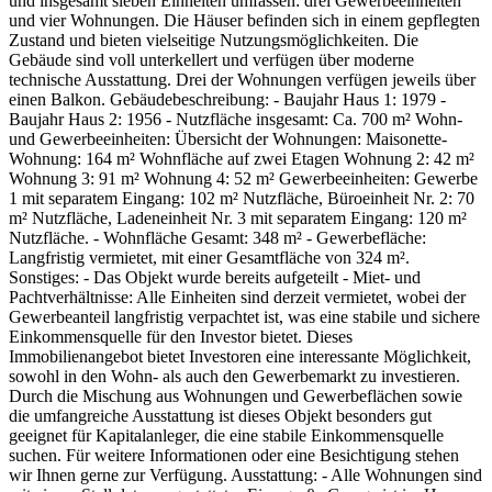
und insgesamt sieben Einheiten umfassen: drei Gewerbeeinheiten
und vier Wohnungen. Die Häuser befinden sich in einem gepflegten
Zustand und bieten vielseitige Nutzungsmöglichkeiten. Die
Gebäude sind voll unterkellert und verfügen über moderne
technische Ausstattung. Drei der Wohnungen verfügen jeweils über
einen Balkon. Gebäudebeschreibung: - Baujahr Haus 1: 1979 -
Baujahr Haus 2: 1956 - Nutzfläche insgesamt: Ca. 700 m² Wohn-
und Gewerbeeinheiten: Übersicht der Wohnungen: Maisonette-
Wohnung: 164 m² Wohnfläche auf zwei Etagen Wohnung 2: 42 m²
Wohnung 3: 91 m² Wohnung 4: 52 m² Gewerbeeinheiten: Gewerbe
1 mit separatem Eingang: 102 m² Nutzfläche, Büroeinheit Nr. 2: 70
m² Nutzfläche, Ladeneinheit Nr. 3 mit separatem Eingang: 120 m²
Nutzfläche. - Wohnfläche Gesamt: 348 m² - Gewerbefläche:
Langfristig vermietet, mit einer Gesamtfläche von 324 m².
Sonstiges: - Das Objekt wurde bereits aufgeteilt - Miet- und
Pachtverhältnisse: Alle Einheiten sind derzeit vermietet, wobei der
Gewerbeanteil langfristig verpachtet ist, was eine stabile und sichere
Einkommensquelle für den Investor bietet. Dieses
Immobilienangebot bietet Investoren eine interessante Möglichkeit,
sowohl in den Wohn- als auch den Gewerbemarkt zu investieren.
Durch die Mischung aus Wohnungen und Gewerbeflächen sowie
die umfangreiche Ausstattung ist dieses Objekt besonders gut
geeignet für Kapitalanleger, die eine stabile Einkommensquelle
suchen. Für weitere Informationen oder eine Besichtigung stehen
wir Ihnen gerne zur Verfügung. Ausstattung: - Alle Wohnungen sind