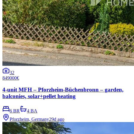
32
849000€
4-unit MFH – Pforzheim-Büchenbronn – garden,
balconies, solar+pellet heating
6 BR
4 BA
Pforzheim, Germany
29d ago