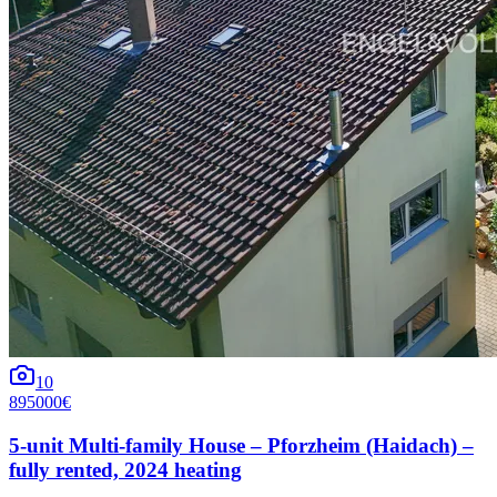
10
895000€
5-unit Multi-family House – Pforzheim (Haidach) –
fully rented, 2024 heating