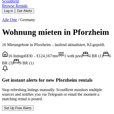
Scout
Rent
Browse Rentals
Log in
Get Alerts
Alle Orte
/
Germany
Wohnung mieten in Pforzheim
16 Mietangebote in Pforzheim – laufend aktualisiert, KI-geprüft.
16
listings
€830
–
€124,167
/mo
1
with pool
4
BR (
1
)
6
BR (
3
)
9
BR (
1
)
Get instant alerts for new
Pforzheim
rentals
Stop refreshing listings manually. ScoutRent monitors multiple
sources and notifies you via Telegram or email the moment a
matching rental is posted.
Set Up Free Alerts