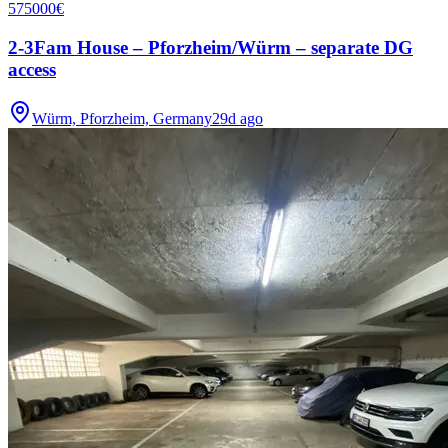
575000€
2-3Fam House – Pforzheim/Würm – separate DG
access
Würm, Pforzheim, Germany
29d ago