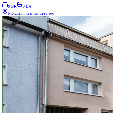
9 BR
3 BA
Pforzheim, Germany
29d ago