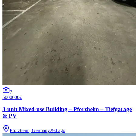
7
5000000€
3-unit Mixed-use Building – Pforzheim – Tiefgarage
& PV
Pforzheim, Germany
29d ago