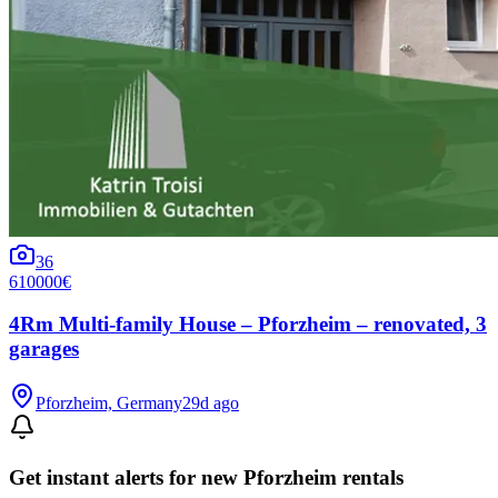
36
610000€
4Rm Multi-family House – Pforzheim – renovated, 3
garages
Pforzheim, Germany
29d ago
Get instant alerts for new
Pforzheim
rentals