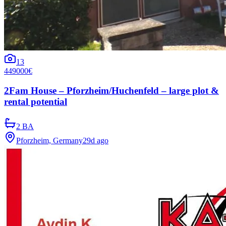
13
449000€
2Fam House – Pforzheim/Huchenfeld – large plot &
rental potential
2 BA
Pforzheim, Germany
29d ago