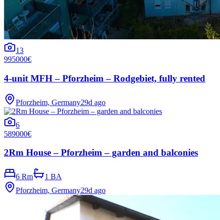
13
995000€
4-unit MFH – Pforzheim – Rodgebiet, fully rented
Pforzheim, Germany
29d ago
6
589000€
2Rm House – Pforzheim – garden and balconies
6 Rm
1 BA
Pforzheim, Germany
29d ago