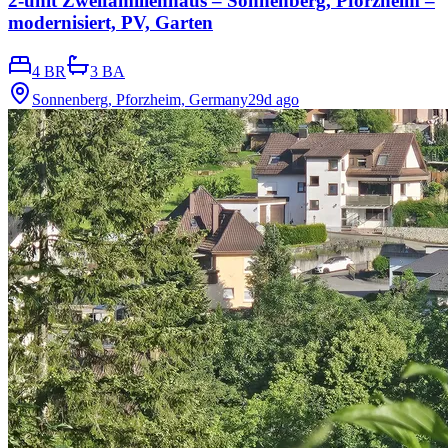
2-unit Zweifamilienhaus – Sonnenberg, Pforzheim –
modernisiert, PV, Garten
4 BR
3 BA
Sonnenberg, Pforzheim, Germany
29d ago