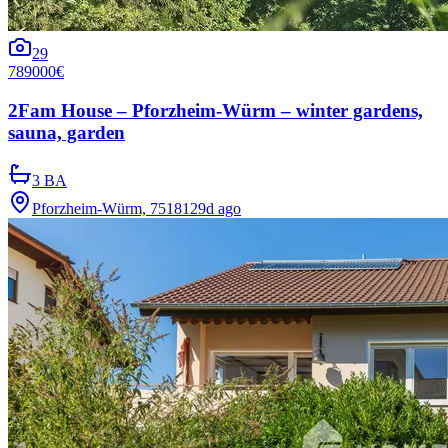
29
789000€
2Fam House – Pforzheim-Würm – winter gardens,
sauna, garden
3 BA
Pforzheim-Würm, 75181
29d ago