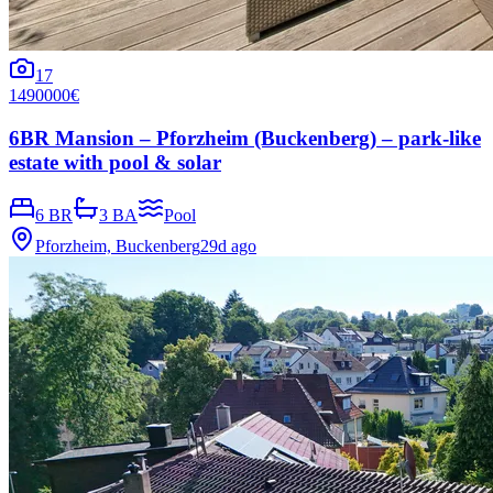
17
1490000€
6BR Mansion – Pforzheim (Buckenberg) – park-like
estate with pool & solar
6 BR
3 BA
Pool
Pforzheim, Buckenberg
29d ago