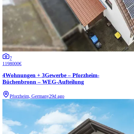
7
1198000€
4Wohnungen + 3Gewerbe – Pforzheim-
Büchenbronn – WEG-Aufteilung
Pforzheim, Germany
29d ago