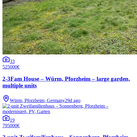
33
525000€
2-3Fam House – Würm, Pforzheim – large garden,
multiple units
Würm, Pforzheim, Germany
29d ago
19
795000€