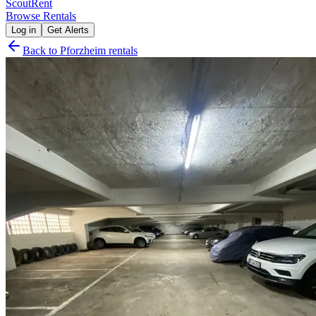
Scout
Rent
Browse Rentals
Log in
Get Alerts
Back to
Pforzheim
rentals