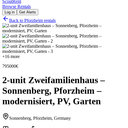
Scout
Rent
Browse Rentals
Log in
Get Alerts
Back to
Pforzheim
rentals
+
16
more
795000€
2-unit Zweifamilienhaus –
Sonnenberg, Pforzheim –
modernisiert, PV, Garten
Sonnenberg, Pforzheim, Germany