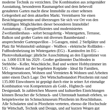
moderne Technik zu verzichten. Die Kombination aus zeitgemäßer
Ausstattung, besonderem Raumangebot und dem liebevoll
gestalteten Garten macht diese Immobilie zu einer seltenen
Gelegenheit auf dem aktuellen Markt. Vereinbaren Sie einen
Besichtigungstermin und überzeugen Sie sich vor Ort von den
vielfältigen Möglichkeiten dieser besonderen Immobilie!
Ausstattung: - Energieeffizientes und modernisiertes
Zweifamilienhaus - sofort bezugsfertig - Wintergarten, Terrasse,
Balkon und großer Garten mit diversen Baumbestand -
ansprechender Gartenpavillon - 3 Garagen, mind. 2 Stellplätze und
Platz für Wohnmobil/-anhänger - Wallbox - elektrische Rollläden -
Fußbodenheizung im Wintergarten (EG) - Kaminofen im EG -
Photovoltaikanlage: jährliche Ausschüttung an den Eigentümer von
ca. 3.000 EUR bis 2029 - Großer gedämmter Dachboden in
Stehhöhe - Keller, Waschküche, Bad und weitere Hobbyzimmer im
UG - Wohnen auf der begehrten Rotplatte - Ideal für Familien,
Mehrgenerationen, Wohnen und Vermieten & Wohnen und Arbeiten
unter einem Dach Lage: Der Wirtschaftsstandort Pforzheim mit rund
135.000 Einwohnern ist geprägt durch eine in seiner Art einmalige
Kombination von Kompetenzen als Gold-, Hightech- und
Designstadt. In zahlreichen Museen und kulturellen Einrichtungen
können Besucher die Schmuck- und Uhrenstadt hautnah erleben, so
beispielsweise im Schmuckmuseum Pforzheim im Reuchlinhaus.
Alle Schularten sind in Pforzheim vertreten, ebenso die Hochschule
für Wirtschaft, Technik und Design, und auf kurzen Wegen gut