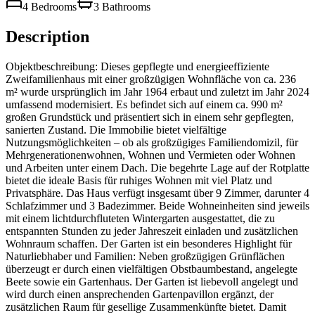
4 Bedrooms
3 Bathrooms
Description
Objektbeschreibung: Dieses gepflegte und energieeffiziente
Zweifamilienhaus mit einer großzügigen Wohnfläche von ca. 236
m² wurde ursprünglich im Jahr 1964 erbaut und zuletzt im Jahr 2024
umfassend modernisiert. Es befindet sich auf einem ca. 990 m²
großen Grundstück und präsentiert sich in einem sehr gepflegten,
sanierten Zustand. Die Immobilie bietet vielfältige
Nutzungsmöglichkeiten – ob als großzügiges Familiendomizil, für
Mehrgenerationenwohnen, Wohnen und Vermieten oder Wohnen
und Arbeiten unter einem Dach. Die begehrte Lage auf der Rotplatte
bietet die ideale Basis für ruhiges Wohnen mit viel Platz und
Privatsphäre. Das Haus verfügt insgesamt über 9 Zimmer, darunter 4
Schlafzimmer und 3 Badezimmer. Beide Wohneinheiten sind jeweils
mit einem lichtdurchfluteten Wintergarten ausgestattet, die zu
entspannten Stunden zu jeder Jahreszeit einladen und zusätzlichen
Wohnraum schaffen. Der Garten ist ein besonderes Highlight für
Naturliebhaber und Familien: Neben großzügigen Grünflächen
überzeugt er durch einen vielfältigen Obstbaumbestand, angelegte
Beete sowie ein Gartenhaus. Der Garten ist liebevoll angelegt und
wird durch einen ansprechenden Gartenpavillon ergänzt, der
zusätzlichen Raum für gesellige Zusammenkünfte bietet. Damit