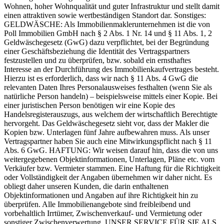
Wohnen, hoher Wohnqualität und guter Infrastruktur und stellt damit
einen attraktiven sowie wertbeständigen Standort dar. Sonstiges:
GELDWÄSCHE: Als Immobilienmaklerunternehmen ist die von
Poll Immobilien GmbH nach § 2 Abs. 1 Nr. 14 und § 11 Abs. 1, 2
Geldwäschegesetz (GwG) dazu verpflichtet, bei der Begründung
einer Geschäftsbeziehung die Identität des Vertragspartners
festzustellen und zu überprüfen, bzw. sobald ein ernsthaftes
Interesse an der Durchführung des Immobilienkaufvertrages besteht.
Hierzu ist es erforderlich, dass wir nach § 11 Abs. 4 GwG die
relevanten Daten Ihres Personalausweises festhalten (wenn Sie als
natürliche Person handeln) – beispielsweise mittels einer Kopie. Bei
einer juristischen Person benötigen wir eine Kopie des
Handelsregisterauszugs, aus welchem der wirtschaftlich Berechtigte
hervorgeht. Das Geldwäschegesetz sieht vor, dass der Makler die
Kopien bzw. Unterlagen fünf Jahre aufbewahren muss. Als unser
Vertragspartner haben Sie auch eine Mitwirkungspflicht nach § 11
Abs. 6 GwG. HAFTUNG: Wir weisen darauf hin, dass die von uns
weitergegebenen Objektinformationen, Unterlagen, Pläne etc. vom
Verkäufer bzw. Vermieter stammen. Eine Haftung für die Richtigkeit
oder Vollständigkeit der Angaben übernehmen wir daher nicht. Es
obliegt daher unseren Kunden, die darin enthaltenen
Objektinformationen und Angaben auf ihre Richtigkeit hin zu
überprüfen. Alle Immobilienangebote sind freibleibend und
vorbehaltlich Irrtümer, Zwischenverkauf- und Vermietung oder
sonstiger Zwischenverwertung. UNSER SERVICE FÜR SIE ALS