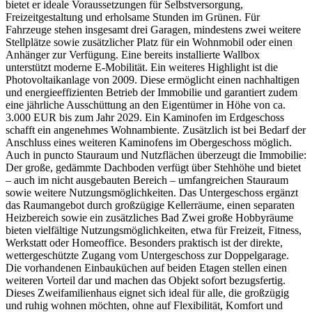
bietet er ideale Voraussetzungen für Selbstversorgung,
Freizeitgestaltung und erholsame Stunden im Grünen. Für
Fahrzeuge stehen insgesamt drei Garagen, mindestens zwei weitere
Stellplätze sowie zusätzlicher Platz für ein Wohnmobil oder einen
Anhänger zur Verfügung. Eine bereits installierte Wallbox
unterstützt moderne E-Mobilität. Ein weiteres Highlight ist die
Photovoltaikanlage von 2009. Diese ermöglicht einen nachhaltigen
und energieeffizienten Betrieb der Immobilie und garantiert zudem
eine jährliche Ausschüttung an den Eigentümer in Höhe von ca.
3.000 EUR bis zum Jahr 2029. Ein Kaminofen im Erdgeschoss
schafft ein angenehmes Wohnambiente. Zusätzlich ist bei Bedarf der
Anschluss eines weiteren Kaminofens im Obergeschoss möglich.
Auch in puncto Stauraum und Nutzflächen überzeugt die Immobilie:
Der große, gedämmte Dachboden verfügt über Stehhöhe und bietet
– auch im nicht ausgebauten Bereich – umfangreichen Stauraum
sowie weitere Nutzungsmöglichkeiten. Das Untergeschoss ergänzt
das Raumangebot durch großzügige Kellerräume, einen separaten
Heizbereich sowie ein zusätzliches Bad Zwei große Hobbyräume
bieten vielfältige Nutzungsmöglichkeiten, etwa für Freizeit, Fitness,
Werkstatt oder Homeoffice. Besonders praktisch ist der direkte,
wettergeschützte Zugang vom Untergeschoss zur Doppelgarage.
Die vorhandenen Einbauküchen auf beiden Etagen stellen einen
weiteren Vorteil dar und machen das Objekt sofort bezugsfertig.
Dieses Zweifamilienhaus eignet sich ideal für alle, die großzügig
und ruhig wohnen möchten, ohne auf Flexibilität, Komfort und