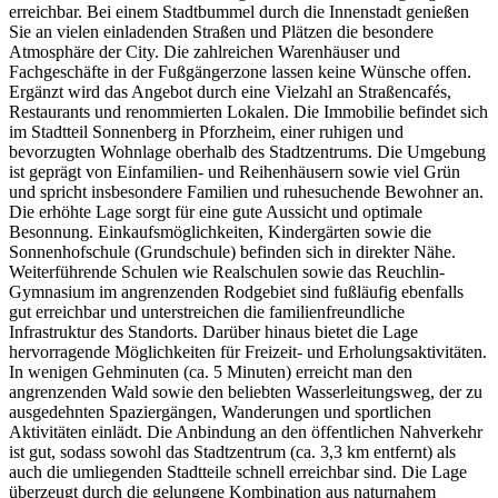
erreichbar. Bei einem Stadtbummel durch die Innenstadt genießen
Sie an vielen einladenden Straßen und Plätzen die besondere
Atmosphäre der City. Die zahlreichen Warenhäuser und
Fachgeschäfte in der Fußgängerzone lassen keine Wünsche offen.
Ergänzt wird das Angebot durch eine Vielzahl an Straßencafés,
Restaurants und renommierten Lokalen. Die Immobilie befindet sich
im Stadtteil Sonnenberg in Pforzheim, einer ruhigen und
bevorzugten Wohnlage oberhalb des Stadtzentrums. Die Umgebung
ist geprägt von Einfamilien- und Reihenhäusern sowie viel Grün
und spricht insbesondere Familien und ruhesuchende Bewohner an.
Die erhöhte Lage sorgt für eine gute Aussicht und optimale
Besonnung. Einkaufsmöglichkeiten, Kindergärten sowie die
Sonnenhofschule (Grundschule) befinden sich in direkter Nähe.
Weiterführende Schulen wie Realschulen sowie das Reuchlin-
Gymnasium im angrenzenden Rodgebiet sind fußläufig ebenfalls
gut erreichbar und unterstreichen die familienfreundliche
Infrastruktur des Standorts. Darüber hinaus bietet die Lage
hervorragende Möglichkeiten für Freizeit- und Erholungsaktivitäten.
In wenigen Gehminuten (ca. 5 Minuten) erreicht man den
angrenzenden Wald sowie den beliebten Wasserleitungsweg, der zu
ausgedehnten Spaziergängen, Wanderungen und sportlichen
Aktivitäten einlädt. Die Anbindung an den öffentlichen Nahverkehr
ist gut, sodass sowohl das Stadtzentrum (ca. 3,3 km entfernt) als
auch die umliegenden Stadtteile schnell erreichbar sind. Die Lage
überzeugt durch die gelungene Kombination aus naturnahem