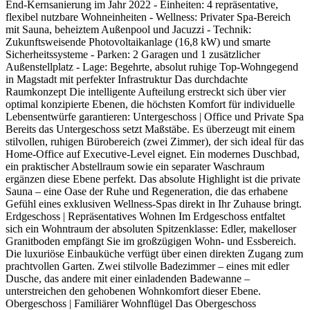
End-Kernsanierung im Jahr 2022 - Einheiten: 4 repräsentative,
flexibel nutzbare Wohneinheiten - Wellness: Privater Spa-Bereich
mit Sauna, beheiztem Außenpool und Jacuzzi - Technik:
Zukunftsweisende Photovoltaikanlage (16,8 kW) und smarte
Sicherheitssysteme - Parken: 2 Garagen und 1 zusätzlicher
Außenstellplatz - Lage: Begehrte, absolut ruhige Top-Wohngegend
in Magstadt mit perfekter Infrastruktur Das durchdachte
Raumkonzept Die intelligente Aufteilung erstreckt sich über vier
optimal konzipierte Ebenen, die höchsten Komfort für individuelle
Lebensentwürfe garantieren: Untergeschoss | Office und Private Spa
Bereits das Untergeschoss setzt Maßstäbe. Es überzeugt mit einem
stilvollen, ruhigen Bürobereich (zwei Zimmer), der sich ideal für das
Home-Office auf Executive-Level eignet. Ein modernes Duschbad,
ein praktischer Abstellraum sowie ein separater Waschraum
ergänzen diese Ebene perfekt. Das absolute Highlight ist die private
Sauna – eine Oase der Ruhe und Regeneration, die das erhabene
Gefühl eines exklusiven Wellness-Spas direkt in Ihr Zuhause bringt.
Erdgeschoss | Repräsentatives Wohnen Im Erdgeschoss entfaltet
sich ein Wohntraum der absoluten Spitzenklasse: Edler, makelloser
Granitboden empfängt Sie im großzügigen Wohn- und Essbereich.
Die luxuriöse Einbauküche verfügt über einen direkten Zugang zum
prachtvollen Garten. Zwei stilvolle Badezimmer – eines mit edler
Dusche, das andere mit einer einladenden Badewanne –
unterstreichen den gehobenen Wohnkomfort dieser Ebene.
Obergeschoss | Familiärer Wohnflügel Das Obergeschoss