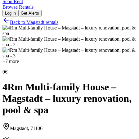
Scout
Rent
Browse Rentals
Log in
Get Alerts
Back to
Magstadt
rentals
+
7
more
0€
4Rm Multi-family House –
Magstadt – luxury renovation,
pool & spa
Magstadt, 71106