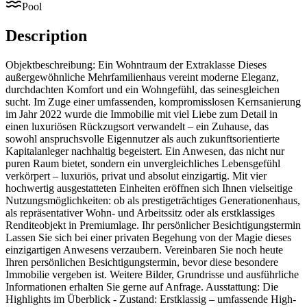
Pool
Description
Objektbeschreibung: Ein Wohntraum der Extraklasse Dieses
außergewöhnliche Mehrfamilienhaus vereint moderne Eleganz,
durchdachten Komfort und ein Wohngefühl, das seinesgleichen
sucht. Im Zuge einer umfassenden, kompromisslosen Kernsanierung
im Jahr 2022 wurde die Immobilie mit viel Liebe zum Detail in
einen luxuriösen Rückzugsort verwandelt – ein Zuhause, das
sowohl anspruchsvolle Eigennutzer als auch zukunftsorientierte
Kapitalanleger nachhaltig begeistert. Ein Anwesen, das nicht nur
puren Raum bietet, sondern ein unvergleichliches Lebensgefühl
verkörpert – luxuriös, privat und absolut einzigartig. Mit vier
hochwertig ausgestatteten Einheiten eröffnen sich Ihnen vielseitige
Nutzungsmöglichkeiten: ob als prestigeträchtiges Generationenhaus,
als repräsentativer Wohn- und Arbeitssitz oder als erstklassiges
Renditeobjekt in Premiumlage. Ihr persönlicher Besichtigungstermin
Lassen Sie sich bei einer privaten Begehung von der Magie dieses
einzigartigen Anwesens verzaubern. Vereinbaren Sie noch heute
Ihren persönlichen Besichtigungstermin, bevor diese besondere
Immobilie vergeben ist. Weitere Bilder, Grundrisse und ausführliche
Informationen erhalten Sie gerne auf Anfrage. Ausstattung: Die
Highlights im Überblick - Zustand: Erstklassig – umfassende High-