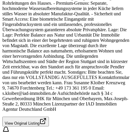
Rohrleitungen des Hauses. - Premium-Genuss: Separate,
hochmoderne Wasseraufbereitungssysteme in jeder Küche liefern
stilles Wasser in absoluter Manufaktur-Qualität. - Sicherheit und
Smart Access: Eine biometrische Eingangstür mit
Fingerabdrucksystem und ein umfassendes, professionelles
Überwachungssystem garantieren absolute Privatsphäre. Lage: Die
Lage: Perfekte Balance aus Natur und Urbanität Die Immobilie
befindet sich in einer der begehrtesten und ruhigsten Wohngegenden
von Magstadt. Die exzellente Lage überzeugt durch ihre
harmonische Balance aus naturnahem, erholsamem Wohnen und
einer hervorragenden Anbindung. Die umliegenden
Wirtschaftszentren und Städte der Region Stuttgart sind in kürzester
Zeit erreichbar, was den Standort auch für anspruchsvolle Pendler
und Führungskräfte perfekt macht. Sonstiges: Bitte beachten Sie,
dass nur ein VOLLSTÄNDIG AUSGEFÜLLTES Kontaktformular
von uns bearbeitet werden kann. Frau Susanne Kloiber Kreuzweg
9, 74670 Forchtenberg Tel.: +49 173 361 195 0 Email:
s.kloiber@iad-immobilien.de
Aufsichtsbehörde nach § 34 c
Gewerbeordnung IHK für München und Oberbayern, Max-Joseph-
Straße 2, 80333 München Lizenzpartner der IAD Immobilien
Agentur Deutschland GmbH
View Original Listing