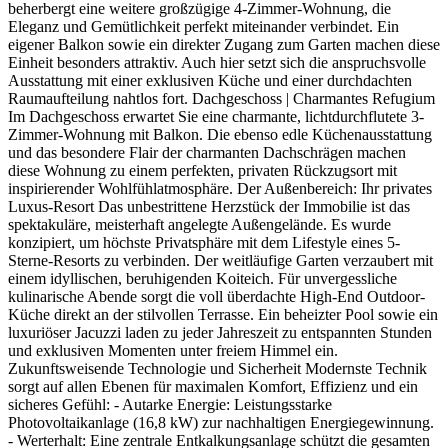
beherbergt eine weitere großzügige 4-Zimmer-Wohnung, die
Eleganz und Gemütlichkeit perfekt miteinander verbindet. Ein
eigener Balkon sowie ein direkter Zugang zum Garten machen diese
Einheit besonders attraktiv. Auch hier setzt sich die anspruchsvolle
Ausstattung mit einer exklusiven Küche und einer durchdachten
Raumaufteilung nahtlos fort. Dachgeschoss | Charmantes Refugium
Im Dachgeschoss erwartet Sie eine charmante, lichtdurchflutete 3-
Zimmer-Wohnung mit Balkon. Die ebenso edle Küchenausstattung
und das besondere Flair der charmanten Dachschrägen machen
diese Wohnung zu einem perfekten, privaten Rückzugsort mit
inspirierender Wohlfühlatmosphäre. Der Außenbereich: Ihr privates
Luxus-Resort Das unbestrittene Herzstück der Immobilie ist das
spektakuläre, meisterhaft angelegte Außengelände. Es wurde
konzipiert, um höchste Privatsphäre mit dem Lifestyle eines 5-
Sterne-Resorts zu verbinden. Der weitläufige Garten verzaubert mit
einem idyllischen, beruhigenden Koiteich. Für unvergessliche
kulinarische Abende sorgt die voll überdachte High-End Outdoor-
Küche direkt an der stilvollen Terrasse. Ein beheizter Pool sowie ein
luxuriöser Jacuzzi laden zu jeder Jahreszeit zu entspannten Stunden
und exklusiven Momenten unter freiem Himmel ein.
Zukunftsweisende Technologie und Sicherheit Modernste Technik
sorgt auf allen Ebenen für maximalen Komfort, Effizienz und ein
sicheres Gefühl: - Autarke Energie: Leistungsstarke
Photovoltaikanlage (16,8 kW) zur nachhaltigen Energiegewinnung.
- Werterhalt: Eine zentrale Entkalkungsanlage schützt die gesamten