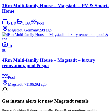
3Rm Multi-family House – Magstadt – PV & Smart-
Home
5 BR
5 BA
Pool
Magstadt, Germany
29d ago
10
0€
4Rm Multi-family House – Magstadt – luxury
renovation, pool & spa
Pool
Magstadt, 71106
29d ago
Get instant alerts for new
Magstadt
rentals
Stop refreshing listings manually. ScoutRent monitors multiple