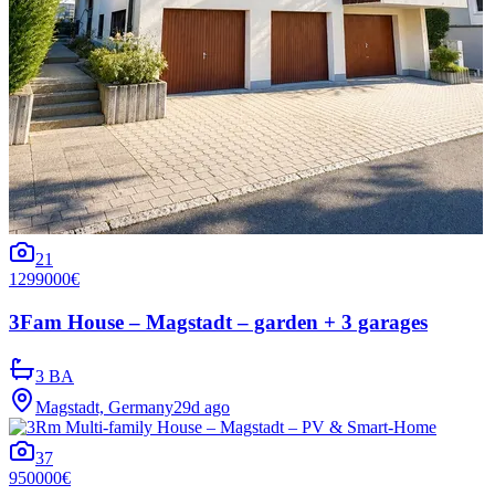
21
1299000€
3Fam House – Magstadt – garden + 3 garages
3 BA
Magstadt, Germany
29d ago
37
950000€