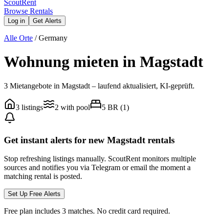
Scout
Rent
Browse Rentals
Log in
Get Alerts
Alle Orte
/
Germany
Wohnung mieten in Magstadt
3 Mietangebote in Magstadt – laufend aktualisiert, KI-geprüft.
3
listings
2
with pool
5
BR (
1
)
Get instant alerts for new
Magstadt
rentals
Stop refreshing listings manually. ScoutRent monitors multiple
sources and notifies you via Telegram or email the moment a
matching rental is posted.
Set Up Free Alerts
Free plan includes 3 matches. No credit card required.