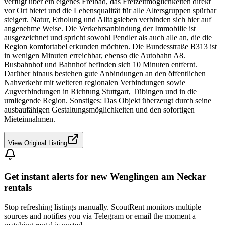
verfügt über ein eigenes Freibad, das Freizeitmöglichkeiten direkt
vor Ort bietet und die Lebensqualität für alle Altersgruppen spürbar
steigert. Natur, Erholung und Alltagsleben verbinden sich hier auf
angenehme Weise. Die Verkehrsanbindung der Immobilie ist
ausgezeichnet und spricht sowohl Pendler als auch alle an, die die
Region komfortabel erkunden möchten. Die Bundesstraße B313 ist
in wenigen Minuten erreichbar, ebenso die Autobahn A8.
Busbahnhof und Bahnhof befinden sich 10 Minuten entfernt.
Darüber hinaus bestehen gute Anbindungen an den öffentlichen
Nahverkehr mit weiteren regionalen Verbindungen sowie
Zugverbindungen in Richtung Stuttgart, Tübingen und in die
umliegende Region. Sonstiges: Das Objekt überzeugt durch seine
ausbaufähigen Gestaltungsmöglichkeiten und den sofortigen
Mieteinnahmen.
View Original Listing
Get instant alerts for new
Wenglingen am Neckar
rentals
Stop refreshing listings manually. ScoutRent monitors multiple
sources and notifies you via Telegram or email the moment a