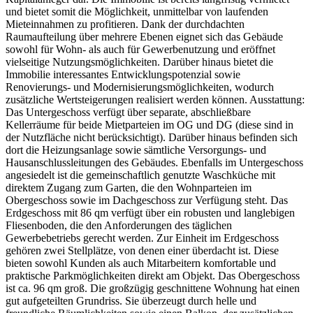
und bietet somit die Möglichkeit, unmittelbar von laufenden
Mieteinnahmen zu profitieren. Dank der durchdachten
Raumaufteilung über mehrere Ebenen eignet sich das Gebäude
sowohl für Wohn- als auch für Gewerbenutzung und eröffnet
vielseitige Nutzungsmöglichkeiten. Darüber hinaus bietet die
Immobilie interessantes Entwicklungspotenzial sowie
Renovierungs- und Modernisierungsmöglichkeiten, wodurch
zusätzliche Wertsteigerungen realisiert werden können. Ausstattung:
Das Untergeschoss verfügt über separate, abschließbare
Kellerräume für beide Mietparteien im OG und DG (diese sind in
der Nutzfläche nicht berücksichtigt). Darüber hinaus befinden sich
dort die Heizungsanlage sowie sämtliche Versorgungs- und
Hausanschlussleitungen des Gebäudes. Ebenfalls im Untergeschoss
angesiedelt ist die gemeinschaftlich genutzte Waschküche mit
direktem Zugang zum Garten, die den Wohnparteien im
Obergeschoss sowie im Dachgeschoss zur Verfügung steht. Das
Erdgeschoss mit 86 qm verfügt über ein robusten und langlebigen
Fliesenboden, die den Anforderungen des täglichen
Gewerbebetriebs gerecht werden. Zur Einheit im Erdgeschoss
gehören zwei Stellplätze, von denen einer überdacht ist. Diese
bieten sowohl Kunden als auch Mitarbeitern komfortable und
praktische Parkmöglichkeiten direkt am Objekt. Das Obergeschoss
ist ca. 96 qm groß. Die großzügig geschnittene Wohnung hat einen
gut aufgeteilten Grundriss. Sie überzeugt durch helle und