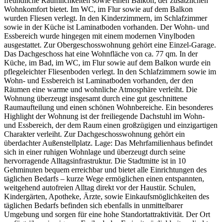
freundliche Räumlichkeiten sowie einen Balkon, der zusätzlichen
Wohnkomfort bietet. Im WC, im Flur sowie auf dem Balkon
wurden Fliesen verlegt. In den Kinderzimmern, im Schlafzimmer
sowie in der Küche ist Laminatboden vorhanden. Der Wohn- und
Essbereich wurde hingegen mit einem modernen Vinylboden
ausgestattet. Zur Obergeschosswohnung gehört eine Einzel-Garage.
Das Dachgeschoss hat eine Wohnfläche von ca. 77 qm. In der
Küche, im Bad, im WC, im Flur sowie auf dem Balkon wurde ein
pflegeleichter Fliesenboden verlegt. In den Schlafzimmern sowie im
Wohn- und Essbereich ist Laminatboden vorhanden, der den
Räumen eine warme und wohnliche Atmosphäre verleiht. Die
Wohnung überzeugt insgesamt durch eine gut geschnittene
Raumaufteilung und einen schönen Wohnbereiche. Ein besonderes
Highlight der Wohnung ist der freiliegende Dachstuhl im Wohn-
und Essbereich, der dem Raum einen großzügigen und einzigartigen
Charakter verleiht. Zur Dachgeschosswohnung gehört ein
überdachter Außenstellplatz. Lage: Das Mehrfamilienhaus befindet
sich in einer ruhigen Wohnlage und überzeugt durch seine
hervorragende Alltagsinfrastruktur. Die Stadtmitte ist in 10
Gehminuten bequem erreichbar und bietet alle Einrichtungen des
täglichen Bedarfs – kurze Wege ermöglichen einen entspannten,
weitgehend autofreien Alltag direkt vor der Haustür. Schulen,
Kindergärten, Apotheke, Ärzte, sowie Einkaufsmöglichkeiten des
täglichen Bedarfs befinden sich ebenfalls in unmittelbarer
Umgebung und sorgen für eine hohe Standortattraktivität. Der Ort