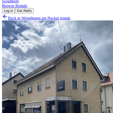
Scout
Rent
Browse Rentals
Log in
Get Alerts
Back to
Wenglingen am Neckar
rentals