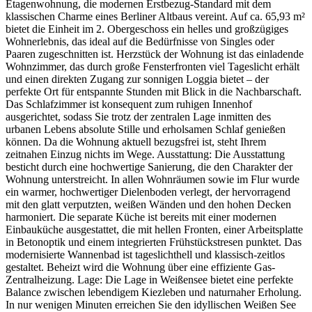
Etagenwohnung, die modernen Erstbezug-Standard mit dem
klassischen Charme eines Berliner Altbaus vereint. Auf ca. 65,93 m²
bietet die Einheit im 2. Obergeschoss ein helles und großzügiges
Wohnerlebnis, das ideal auf die Bedürfnisse von Singles oder
Paaren zugeschnitten ist. Herzstück der Wohnung ist das einladende
Wohnzimmer, das durch große Fensterfronten viel Tageslicht erhält
und einen direkten Zugang zur sonnigen Loggia bietet – der
perfekte Ort für entspannte Stunden mit Blick in die Nachbarschaft.
Das Schlafzimmer ist konsequent zum ruhigen Innenhof
ausgerichtet, sodass Sie trotz der zentralen Lage inmitten des
urbanen Lebens absolute Stille und erholsamen Schlaf genießen
können. Da die Wohnung aktuell bezugsfrei ist, steht Ihrem
zeitnahen Einzug nichts im Wege. Ausstattung: Die Ausstattung
besticht durch eine hochwertige Sanierung, die den Charakter der
Wohnung unterstreicht. In allen Wohnräumen sowie im Flur wurde
ein warmer, hochwertiger Dielenboden verlegt, der hervorragend
mit den glatt verputzten, weißen Wänden und den hohen Decken
harmoniert. Die separate Küche ist bereits mit einer modernen
Einbauküche ausgestattet, die mit hellen Fronten, einer Arbeitsplatte
in Betonoptik und einem integrierten Frühstückstresen punktet. Das
modernisierte Wannenbad ist tageslichthell und klassisch-zeitlos
gestaltet. Beheizt wird die Wohnung über eine effiziente Gas-
Zentralheizung. Lage: Die Lage in Weißensee bietet eine perfekte
Balance zwischen lebendigem Kiezleben und naturnaher Erholung.
In nur wenigen Minuten erreichen Sie den idyllischen Weißen See