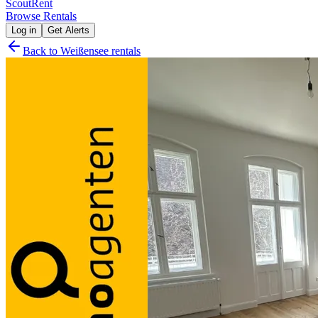
Scout
Rent
Browse Rentals
Log in
Get Alerts
Back to
Weißensee
rentals