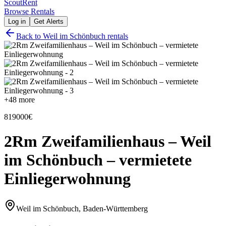
Scout
Rent
Browse Rentals
Log in
Get Alerts
Back to
Weil im Schönbuch
rentals
+
48
more
819000€
2Rm Zweifamilienhaus – Weil
im Schönbuch – vermietete
Einliegerwohnung
Weil im Schönbuch, Baden-Württemberg