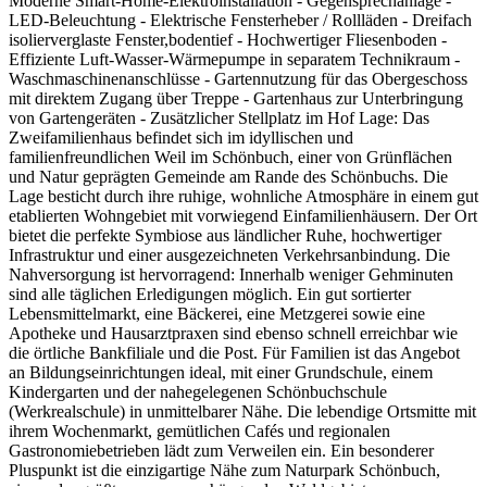
Moderne Smart-Home-Elektroinstallation - Gegensprechanlage -
LED-Beleuchtung - Elektrische Fensterheber / Rollläden - Dreifach
isolierverglaste Fenster,bodentief - Hochwertiger Fliesenboden -
Effiziente Luft-Wasser-Wärmepumpe in separatem Technikraum -
Waschmaschinenanschlüsse - Gartennutzung für das Obergeschoss
mit direktem Zugang über Treppe - Gartenhaus zur Unterbringung
von Gartengeräten - Zusätzlicher Stellplatz im Hof Lage: Das
Zweifamilienhaus befindet sich im idyllischen und
familienfreundlichen Weil im Schönbuch, einer von Grünflächen
und Natur geprägten Gemeinde am Rande des Schönbuchs. Die
Lage besticht durch ihre ruhige, wohnliche Atmosphäre in einem gut
etablierten Wohngebiet mit vorwiegend Einfamilienhäusern. Der Ort
bietet die perfekte Symbiose aus ländlicher Ruhe, hochwertiger
Infrastruktur und einer ausgezeichneten Verkehrsanbindung. Die
Nahversorgung ist hervorragend: Innerhalb weniger Gehminuten
sind alle täglichen Erledigungen möglich. Ein gut sortierter
Lebensmittelmarkt, eine Bäckerei, eine Metzgerei sowie eine
Apotheke und Hausarztpraxen sind ebenso schnell erreichbar wie
die örtliche Bankfiliale und die Post. Für Familien ist das Angebot
an Bildungseinrichtungen ideal, mit einer Grundschule, einem
Kindergarten und der nahegelegenen Schönbuchschule
(Werkrealschule) in unmittelbarer Nähe. Die lebendige Ortsmitte mit
ihrem Wochenmarkt, gemütlichen Cafés und regionalen
Gastronomiebetrieben lädt zum Verweilen ein. Ein besonderer
Pluspunkt ist die einzigartige Nähe zum Naturpark Schönbuch,