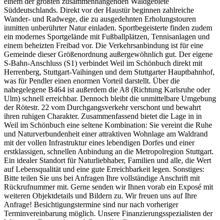
einem der größten zusammenhängenden Waldgebiete
Süddeutschlands. Direkt vor der Haustür beginnen zahlreiche
Wander- und Radwege, die zu ausgedehnten Erholungstouren
inmitten unberührter Natur einladen. Sportbegeisterte finden zudem
ein modernes Sportgelände mit Fußballplätzen, Tennisanlagen und
einem beheizten Freibad vor. Die Verkehrsanbindung ist für eine
Gemeinde dieser Größenordnung außergewöhnlich gut. Der eigene
S-Bahn-Anschluss (S1) verbindet Weil im Schönbuch direkt mit
Herrenberg, Stuttgart-Vaihingen und dem Stuttgarter Hauptbahnhof,
was für Pendler einen enormen Vorteil darstellt. Über die
nahegelegene B464 ist außerdem die A8 (Richtung Karlsruhe oder
Ulm) schnell erreichbar. Dennoch bleibt die unmittelbare Umgebung
der Rötestr. 22 vom Durchgangsverkehr verschont und bewahrt
ihren ruhigen Charakter. Zusammenfassend bietet die Lage in in
Weil im Schönbuch eine seltene Kombination: Sie vereint die Ruhe
und Naturverbundenheit einer attraktiven Wohnlage am Waldrand
mit der vollen Infrastruktur eines lebendigen Dorfes und einer
erstklassigen, schnellen Anbindung an die Metropolregion Stuttgart.
Ein idealer Standort für Naturliebhaber, Familien und alle, die Wert
auf Lebensqualität und eine gute Erreichbarkeit legen. Sonstiges:
Bitte teilen Sie uns bei Anfragen Ihre vollständige Anschrift mit
Rückrufnummer mit. Gerne senden wir Ihnen vorab ein Exposé mit
weiteren Objektdetails und Bildern zu. Wir freuen uns auf Ihre
Anfrage! Besichtigungstermine sind nur nach vorheriger
Terminvereinbarung möglich. Unsere Finanzierungsspezialisten der