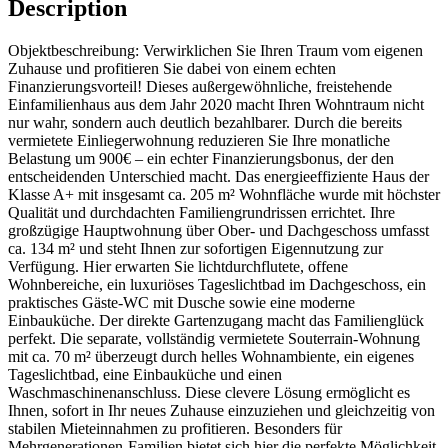
Description
Objektbeschreibung: Verwirklichen Sie Ihren Traum vom eigenen
Zuhause und profitieren Sie dabei von einem echten
Finanzierungsvorteil! Dieses außergewöhnliche, freistehende
Einfamilienhaus aus dem Jahr 2020 macht Ihren Wohntraum nicht
nur wahr, sondern auch deutlich bezahlbarer. Durch die bereits
vermietete Einliegerwohnung reduzieren Sie Ihre monatliche
Belastung um 900€ – ein echter Finanzierungsbonus, der den
entscheidenden Unterschied macht. Das energieeffiziente Haus der
Klasse A+ mit insgesamt ca. 205 m² Wohnfläche wurde mit höchster
Qualität und durchdachten Familiengrundrissen errichtet. Ihre
großzügige Hauptwohnung über Ober- und Dachgeschoss umfasst
ca. 134 m² und steht Ihnen zur sofortigen Eigennutzung zur
Verfügung. Hier erwarten Sie lichtdurchflutete, offene
Wohnbereiche, ein luxuriöses Tageslichtbad im Dachgeschoss, ein
praktisches Gäste-WC mit Dusche sowie eine moderne
Einbauküche. Der direkte Gartenzugang macht das Familienglück
perfekt. Die separate, vollständig vermietete Souterrain-Wohnung
mit ca. 70 m² überzeugt durch helles Wohnambiente, ein eigenes
Tageslichtbad, eine Einbauküche und einen
Waschmaschinenanschluss. Diese clevere Lösung ermöglicht es
Ihnen, sofort in Ihr neues Zuhause einzuziehen und gleichzeitig von
stabilen Mieteinnahmen zu profitieren. Besonders für
Mehrgenerationen-Familien bietet sich hier die perfekte Möglichkeit,