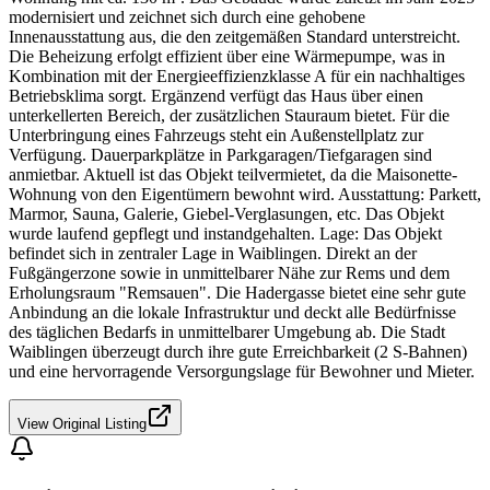
modernisiert und zeichnet sich durch eine gehobene
Innenausstattung aus, die den zeitgemäßen Standard unterstreicht.
Die Beheizung erfolgt effizient über eine Wärmepumpe, was in
Kombination mit der Energieeffizienzklasse A für ein nachhaltiges
Betriebsklima sorgt. Ergänzend verfügt das Haus über einen
unterkellerten Bereich, der zusätzlichen Stauraum bietet. Für die
Unterbringung eines Fahrzeugs steht ein Außenstellplatz zur
Verfügung. Dauerparkplätze in Parkgaragen/Tiefgaragen sind
anmietbar. Aktuell ist das Objekt teilvermietet, da die Maisonette-
Wohnung von den Eigentümern bewohnt wird. Ausstattung: Parkett,
Marmor, Sauna, Galerie, Giebel-Verglasungen, etc. Das Objekt
wurde laufend gepflegt und instandgehalten. Lage: Das Objekt
befindet sich in zentraler Lage in Waiblingen. Direkt an der
Fußgängerzone sowie in unmittelbarer Nähe zur Rems und dem
Erholungsraum "Remsauen". Die Hadergasse bietet eine sehr gute
Anbindung an die lokale Infrastruktur und deckt alle Bedürfnisse
des täglichen Bedarfs in unmittelbarer Umgebung ab. Die Stadt
Waiblingen überzeugt durch ihre gute Erreichbarkeit (2 S-Bahnen)
und eine hervorragende Versorgungslage für Bewohner und Mieter.
View Original Listing