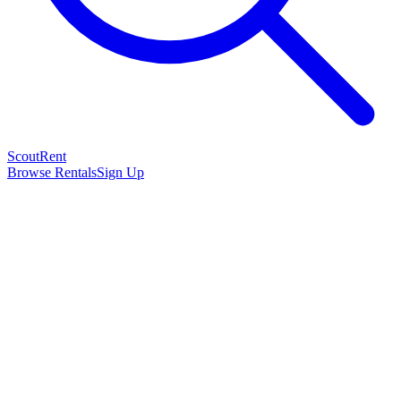
Scout
Rent
Browse Rentals
Sign Up