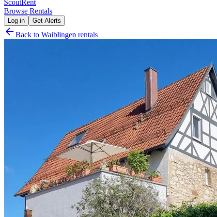
Scout
Rent
Browse Rentals
Log in
Get Alerts
Back to
Waiblingen
rentals