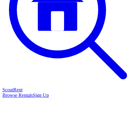
Scout
Rent
Browse Rentals
Sign Up