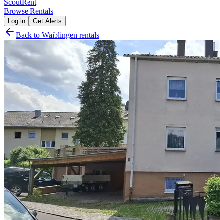
Scout
Rent
Browse Rentals
Log in
Get Alerts
Back to
Waiblingen
rentals