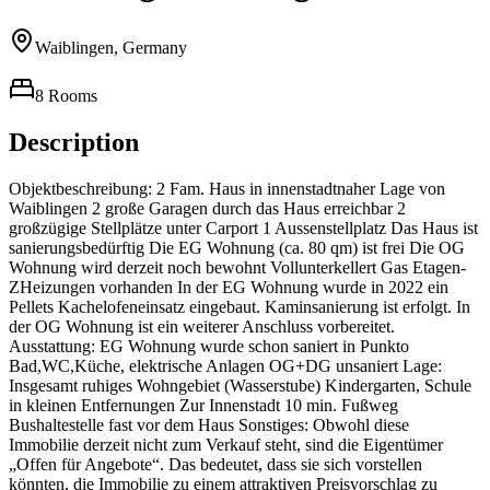
Waiblingen, Germany
8 Rooms
Description
Objektbeschreibung: 2 Fam. Haus in innenstadtnaher Lage von
Waiblingen 2 große Garagen durch das Haus erreichbar 2
großzügige Stellplätze unter Carport 1 Aussenstellplatz Das Haus ist
sanierungsbedürftig Die EG Wohnung (ca. 80 qm) ist frei Die OG
Wohnung wird derzeit noch bewohnt Vollunterkellert Gas Etagen-
ZHeizungen vorhanden In der EG Wohnung wurde in 2022 ein
Pellets Kachelofeneinsatz eingebaut. Kaminsanierung ist erfolgt. In
der OG Wohnung ist ein weiterer Anschluss vorbereitet.
Ausstattung: EG Wohnung wurde schon saniert in Punkto
Bad,WC,Küche, elektrische Anlagen OG+DG unsaniert Lage:
Insgesamt ruhiges Wohngebiet (Wasserstube) Kindergarten, Schule
in kleinen Entfernungen Zur Innenstadt 10 min. Fußweg
Bushaltestelle fast vor dem Haus Sonstiges: Obwohl diese
Immobilie derzeit nicht zum Verkauf steht, sind die Eigentümer
„Offen für Angebote“. Das bedeutet, dass sie sich vorstellen
könnten, die Immobilie zu einem attraktiven Preisvorschlag zu