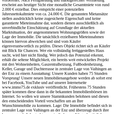
vorbereitet. Nach Fertigstellung und marktgerechter Vermietung
erscheint aus heutiger Sicht eine monatliche Gesamtmiete von rund
2.000 € erzielbar. Dies entspricht einer potenziellen
Jahresnettokaltmiete von ca. 24.000 €. Die genannten Mietansätze
stellen ausdrücklich keine zugesicherte Eigenschaft und keine
garantierte Mieteinnahme dar, sondern dienen ausschließlich als
unverbindliche Einschätzung auf Grundlage der aktuellen
Marktsituation, der angenommenen Wohnungsgrößen sowie der
Lage der Immobilie. Die tatsächlich erzielbaren Mieteinnahmen
können hiervon abweichen und sind vom Käufer
eigenverantwortlich zu prüfen. Dieses Objekt richtet sich an Käufer
mit Blick für Chancen. Wer ein vollständig fertiggestelltes Haus
sucht, wird hier nicht fündig. Wer jedoch das Potenzial erkennt,
erhält die seltene Möglichkeit, ein bereits weit entwickeltes Projekt
mit drei Wohneinheiten, Gaszentralheizung, Fußbodenheizung,
Keller, Garage und Dachterrasse in zentraler Lage von Vaihingen an
der Enz zu einem Ausstattung: Unsere Kunden haben 75 Stunden
Vorsprung! Unsere neuen Immobilienangebote werden ab sofort erst
bei Facebook, YouTube und auf unserer Internetseite
www.immo75.de exklusiv veröffentlicht. Frühestens 75 Stunden
später kommen diese dann in die bekannten Immobilienbörsen im
Internet. So wollen wir unsere Stammkunden belohnen und diesen
den entscheidenden Vorteil verschaffen um an Ihre
Wunschimmobilie zu kommen. Lage: Die Immobilie befindet sich in
zentraler Lage von Vaihingen an der Enz und überzeugt durch ihre