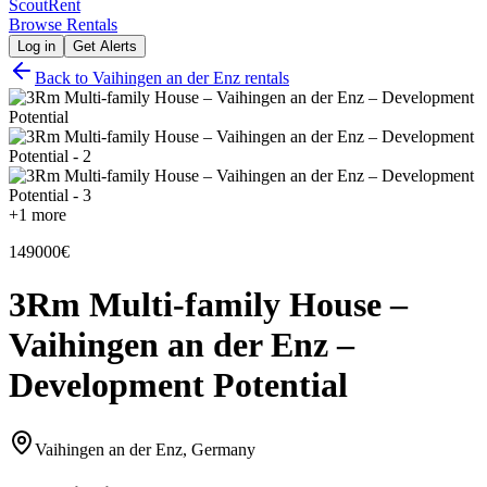
Scout
Rent
Browse Rentals
Log in
Get Alerts
Back to
Vaihingen an der Enz
rentals
+
1
more
149000€
3Rm Multi-family House –
Vaihingen an der Enz –
Development Potential
Vaihingen an der Enz, Germany