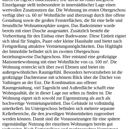
Einzelgarage stellt insbesondere in innerstädtischer Lage einen
wertvollen Zusatznutzen dar. Die Wohnung im ersten Obergeschoss
verfügt über ca. 60 m² Wohnfläche und überzeugt durch ihre offene
Gestaltung sowie die großen Fensterflächen, die für eine helle und
freundliche Wohnatmosphäre sorgen. Das Badezimmer wurde
bereits mit einer Dusche ausgestattet. Zusätzlich besteht die
Vorbereitung für den Einbau einer Badewanne. Diese Einheit eignet
sich ideal für Singles, Paare oder kleine Haushalte und bietet nach
Fertigstellung attraktive Vermietungsmöglichkeiten. Das Highlight
der Immobilie befindet sich im zweiten Obergeschoss
beziehungsweise Dachgeschoss. Hier entstand eine großzügige
Maisonettewohnung mit einer Wohnfläche von ca. 100 m². Die
Wohnung erstreckt sich über zwei Ebenen und bietet ein
außergewöhnliches Raumgefühl. Besonders hervorzuheben ist die
großzügige Dachterrasse mit schönem Blick über die Dächer von
Vaihingen an der Enz. Die Kombination aus offener
Raumgestaltung, viel Tageslicht und Außenfläche schafft eine
Wohnqualität, die in dieser Lage nur selten zu finden ist. Die
Wohnung eignet sich sowohl zur Eigennutzung als auch als
hochwertige Vermietungseinheit. Das Gebäude ist vollständig
unterkellert. Im Untergeschoss befinden sich mehrere separate
Kellerbereiche, die den jeweiligen Wohneinheiten zugeordnet
werden können. Damit sind die Voraussetzungen für eine spätere
eigenständige Nutzung der einzelnen Wohnungen bereits gut