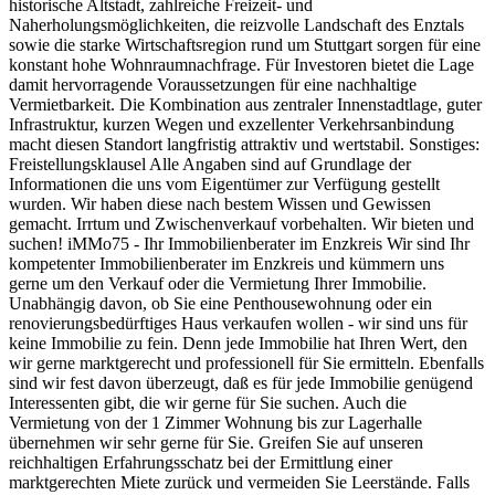
historische Altstadt, zahlreiche Freizeit- und
Naherholungsmöglichkeiten, die reizvolle Landschaft des Enztals
sowie die starke Wirtschaftsregion rund um Stuttgart sorgen für eine
konstant hohe Wohnraumnachfrage. Für Investoren bietet die Lage
damit hervorragende Voraussetzungen für eine nachhaltige
Vermietbarkeit. Die Kombination aus zentraler Innenstadtlage, guter
Infrastruktur, kurzen Wegen und exzellenter Verkehrsanbindung
macht diesen Standort langfristig attraktiv und wertstabil. Sonstiges:
Freistellungsklausel Alle Angaben sind auf Grundlage der
Informationen die uns vom Eigentümer zur Verfügung gestellt
wurden. Wir haben diese nach bestem Wissen und Gewissen
gemacht. Irrtum und Zwischenverkauf vorbehalten. Wir bieten und
suchen! iMMo75 - Ihr Immobilienberater im Enzkreis Wir sind Ihr
kompetenter Immobilienberater im Enzkreis und kümmern uns
gerne um den Verkauf oder die Vermietung Ihrer Immobilie.
Unabhängig davon, ob Sie eine Penthousewohnung oder ein
renovierungsbedürftiges Haus verkaufen wollen - wir sind uns für
keine Immobilie zu fein. Denn jede Immobilie hat Ihren Wert, den
wir gerne marktgerecht und professionell für Sie ermitteln. Ebenfalls
sind wir fest davon überzeugt, daß es für jede Immobilie genügend
Interessenten gibt, die wir gerne für Sie suchen. Auch die
Vermietung von der 1 Zimmer Wohnung bis zur Lagerhalle
übernehmen wir sehr gerne für Sie. Greifen Sie auf unseren
reichhaltigen Erfahrungsschatz bei der Ermittlung einer
marktgerechten Miete zurück und vermeiden Sie Leerstände. Falls