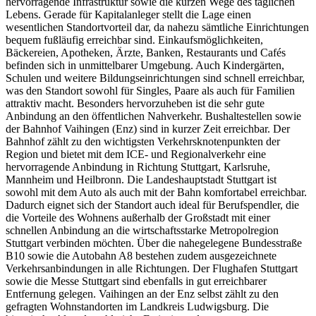
hervorragende Infrastruktur sowie die kurzen Wege des täglichen
Lebens. Gerade für Kapitalanleger stellt die Lage einen
wesentlichen Standortvorteil dar, da nahezu sämtliche Einrichtungen
bequem fußläufig erreichbar sind. Einkaufsmöglichkeiten,
Bäckereien, Apotheken, Ärzte, Banken, Restaurants und Cafés
befinden sich in unmittelbarer Umgebung. Auch Kindergärten,
Schulen und weitere Bildungseinrichtungen sind schnell erreichbar,
was den Standort sowohl für Singles, Paare als auch für Familien
attraktiv macht. Besonders hervorzuheben ist die sehr gute
Anbindung an den öffentlichen Nahverkehr. Bushaltestellen sowie
der Bahnhof Vaihingen (Enz) sind in kurzer Zeit erreichbar. Der
Bahnhof zählt zu den wichtigsten Verkehrsknotenpunkten der
Region und bietet mit dem ICE- und Regionalverkehr eine
hervorragende Anbindung in Richtung Stuttgart, Karlsruhe,
Mannheim und Heilbronn. Die Landeshauptstadt Stuttgart ist
sowohl mit dem Auto als auch mit der Bahn komfortabel erreichbar.
Dadurch eignet sich der Standort auch ideal für Berufspendler, die
die Vorteile des Wohnens außerhalb der Großstadt mit einer
schnellen Anbindung an die wirtschaftsstarke Metropolregion
Stuttgart verbinden möchten. Über die nahegelegene Bundesstraße
B10 sowie die Autobahn A8 bestehen zudem ausgezeichnete
Verkehrsanbindungen in alle Richtungen. Der Flughafen Stuttgart
sowie die Messe Stuttgart sind ebenfalls in gut erreichbarer
Entfernung gelegen. Vaihingen an der Enz selbst zählt zu den
gefragten Wohnstandorten im Landkreis Ludwigsburg. Die