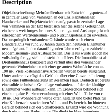
Description
Objektbeschreibung: Mehrfamilienhaus mit Entwicklungspotenzial
in zentraler Lage von Vaihingen an der Enz Kapitalanleger,
Handwerker und Projektentwickler aufgepasst: In zentraler Lage
von Vaihingen an der Enz bietet sich hier die seltene Gelegenheit,
ein bereits weit fortgeschrittenes Sanierungs- und Ausbauprojekt mit
erheblichem Wertsteigerungs- und Nutzungspotenzial zu erwerben.
Das ursprünglich vorhandene Gebäude wurde nach einem
Brandereignis vor rund 20 Jahren durch den heutigen Eigentümer
neu aufgebaut. In den darauffolgenden Jahren erfolgten zahlreiche
Modernisierungs- und Ausbauarbeiten. Das Haus wurde jedoch nie
vollständig fertiggestellt und steht aktuell leer. Die Immobilie ist als
Dreifamilienhaus konzipiert und verfügt über drei voneinander
getrennte Wohneinheiten mit einer gesamten Wohnfläche von ca.
190 m². Viele kostenintensive Arbeiten wurden bereits ausgeführt.
Unter anderem verfügt das Gebäude über eine Gaszentralheizung
sowie eine Fußbodenheizung im gesamten Haus. Dadurch ist bereits
eine solide technische Grundlage vorhanden, auf der der künftige
Eigentümer weiter aufbauen kann. Im Erdgeschoss befindet sich
eine kompakte Einzimmerwohnung mit einer Wohnfläche von ca.
30 m². Der Wohnbereich wurde offen gestaltet und bietet Platz für
eine Küchenzeile sowie einen Wohn- und Essbereich. Im hinteren
Bereich befindet sich der Schlafbereich. Ergänzt wird die Wohnung
durch ein eigenes Badezimmer. Die direkt im Haus integrierte