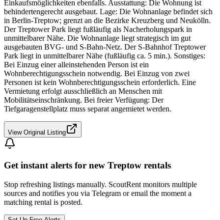
Einkaufsmöglichkeiten ebenfalls. Ausstattung: Die Wohnung ist
behindertengerecht ausgebaut. Lage: Die Wohnanlage befindet sich
in Berlin-Treptow; grenzt an die Bezirke Kreuzberg und Neukölln.
Der Treptower Park liegt fußläufig als Nacherholungspark in
unmittelbarer Nähe. Die Wohnanlage liegt strategisch im gut
ausgebauten BVG- und S-Bahn-Netz. Der S-Bahnhof Treptower
Park liegt in unmittelbarer Nähe (fußläufig ca. 5 min.). Sonstiges:
Bei Einzug einer alleinstehenden Person ist ein
Wohnberechtigungsschein notwendig. Bei Einzug von zwei
Personen ist kein Wohnberechtigungsschein erforderlich. Eine
Vermietung erfolgt ausschließlich an Menschen mit
Mobilitätseinschränkung. Bei freier Verfügung: Der
Tiefgaragenstellplatz muss separat angemietet werden.
View Original Listing
Get instant alerts for new
Treptow
rentals
Stop refreshing listings manually. ScoutRent monitors multiple
sources and notifies you via Telegram or email the moment a
matching rental is posted.
Set Up Free Alerts