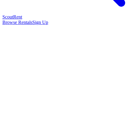
Scout
Rent
Browse Rentals
Sign Up