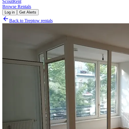
Scout
Rent
Browse Rentals
Log in
Get Alerts
Back to
Treptow
rentals