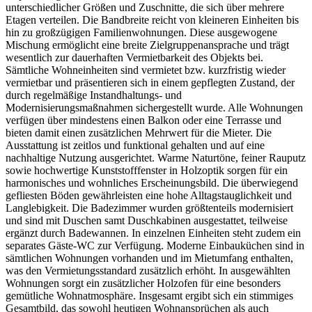
unterschiedlicher Größen und Zuschnitte, die sich über mehrere
Etagen verteilen. Die Bandbreite reicht von kleineren Einheiten bis
hin zu großzügigen Familienwohnungen. Diese ausgewogene
Mischung ermöglicht eine breite Zielgruppenansprache und trägt
wesentlich zur dauerhaften Vermietbarkeit des Objekts bei.
Sämtliche Wohneinheiten sind vermietet bzw. kurzfristig wieder
vermietbar und präsentieren sich in einem gepflegten Zustand, der
durch regelmäßige Instandhaltungs- und
Modernisierungsmaßnahmen sichergestellt wurde. Alle Wohnungen
verfügen über mindestens einen Balkon oder eine Terrasse und
bieten damit einen zusätzlichen Mehrwert für die Mieter. Die
Ausstattung ist zeitlos und funktional gehalten und auf eine
nachhaltige Nutzung ausgerichtet. Warme Naturtöne, feiner Rauputz
sowie hochwertige Kunststofffenster in Holzoptik sorgen für ein
harmonisches und wohnliches Erscheinungsbild. Die überwiegend
gefliesten Böden gewährleisten eine hohe Alltagstauglichkeit und
Langlebigkeit. Die Badezimmer wurden größtenteils modernisiert
und sind mit Duschen samt Duschkabinen ausgestattet, teilweise
ergänzt durch Badewannen. In einzelnen Einheiten steht zudem ein
separates Gäste-WC zur Verfügung. Moderne Einbauküchen sind in
sämtlichen Wohnungen vorhanden und im Mietumfang enthalten,
was den Vermietungsstandard zusätzlich erhöht. In ausgewählten
Wohnungen sorgt ein zusätzlicher Holzofen für eine besonders
gemütliche Wohnatmosphäre. Insgesamt ergibt sich ein stimmiges
Gesamtbild, das sowohl heutigen Wohnansprüchen als auch