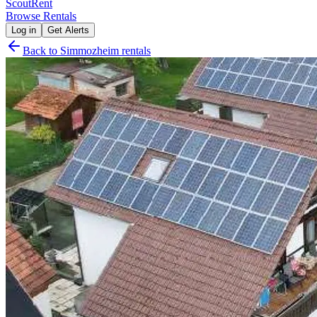
Scout
Rent
Browse Rentals
Log in
Get Alerts
Back to
Simmozheim
rentals