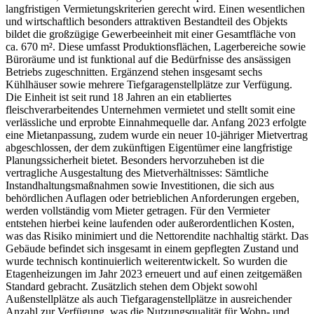
langfristigen Vermietungskriterien gerecht wird. Einen wesentlichen
und wirtschaftlich besonders attraktiven Bestandteil des Objekts
bildet die großzügige Gewerbeeinheit mit einer Gesamtfläche von
ca. 670 m². Diese umfasst Produktionsflächen, Lagerbereiche sowie
Büroräume und ist funktional auf die Bedürfnisse des ansässigen
Betriebs zugeschnitten. Ergänzend stehen insgesamt sechs
Kühlhäuser sowie mehrere Tiefgaragenstellplätze zur Verfügung.
Die Einheit ist seit rund 18 Jahren an ein etabliertes
fleischverarbeitendes Unternehmen vermietet und stellt somit eine
verlässliche und erprobte Einnahmequelle dar. Anfang 2023 erfolgte
eine Mietanpassung, zudem wurde ein neuer 10-jähriger Mietvertrag
abgeschlossen, der dem zukünftigen Eigentümer eine langfristige
Planungssicherheit bietet. Besonders hervorzuheben ist die
vertragliche Ausgestaltung des Mietverhältnisses: Sämtliche
Instandhaltungsmaßnahmen sowie Investitionen, die sich aus
behördlichen Auflagen oder betrieblichen Anforderungen ergeben,
werden vollständig vom Mieter getragen. Für den Vermieter
entstehen hierbei keine laufenden oder außerordentlichen Kosten,
was das Risiko minimiert und die Nettorendite nachhaltig stärkt. Das
Gebäude befindet sich insgesamt in einem gepflegten Zustand und
wurde technisch kontinuierlich weiterentwickelt. So wurden die
Etagenheizungen im Jahr 2023 erneuert und auf einen zeitgemäßen
Standard gebracht. Zusätzlich stehen dem Objekt sowohl
Außenstellplätze als auch Tiefgaragenstellplätze in ausreichender
Anzahl zur Verfügung, was die Nutzungsqualität für Wohn- und