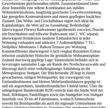
Gewerbemieter gleichermaßen erhöht. Zusammenfassend bietet
diese Immobilie eine seltene Kombination aus stabilen
Wohnmieteinnahmen, langfristig gesicherter Gewerbevermietung,
klar geregelten Kostenstrukturen und einem gepflegten baulichen
Zustand. Das Wohn- und Geschäftshaus eignet sich ideal für
Kapitalanleger, die Wert auf na Ausstattung: Bodenbeläge
(überwiegend Fliesen) Badezimmer (größtenteils renoviert, Dusche
mit Duschkabine und teilweise Badewanne und 2. WC separat)
überwiegend Holzdecken moderne Einbauküchen in jeder
Wohnung vorhanden und inklusive 7 Außenstellplätze 7 TG-
Stellplätze Mindestens 1 Balkon/Terrasse pro Wohnung
Kunststofffenster überwiegend 3-fach verglast Besondere Extras:
teilweise zusätzlicher Holzofen für gemütliche Wohnatmosphäre
Zustand durchweg gepflegt Lage: Simmozheim befindet sich in
bevorzugter naturnaher Lage am Rande des Nordschwarzwalds und
überzeugt durch seine verkehrsgünstige Anbindung an die
Metropolregion Stuttgart. Die Blücherstraße 28 liegt in einem
gewachsenen, ruhigen Wohnquartier, das vorwiegend von
Einfamilienhäusern und kleinen Mehrfamilienhäusern geprägt ist
und ein angenehmes, familienfreundliches Umfeld bietet. Über die
nahegelegene Bundesstraße B295 erreicht man die Städte Weil der
Stadt, Böblingen, Sindelfingen sowie das Stadtgebiet von Stuttgart
innerhalb von 30 bis 40 Fahrminuten, wodurch Simmozheim
sowohl für Berufspendler als auch für regionale Unternehmen ein
äußerst attraktiver Standort ist. Sonstiges: Die angebotene Immobilie