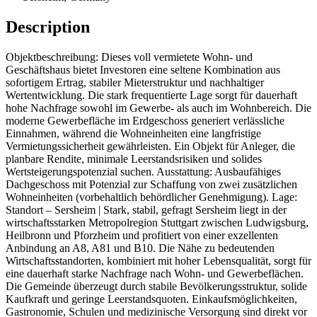
Description
Objektbeschreibung: Dieses voll vermietete Wohn- und
Geschäftshaus bietet Investoren eine seltene Kombination aus
sofortigem Ertrag, stabiler Mieterstruktur und nachhaltiger
Wertentwicklung. Die stark frequentierte Lage sorgt für dauerhaft
hohe Nachfrage sowohl im Gewerbe- als auch im Wohnbereich. Die
moderne Gewerbefläche im Erdgeschoss generiert verlässliche
Einnahmen, während die Wohneinheiten eine langfristige
Vermietungssicherheit gewährleisten. Ein Objekt für Anleger, die
planbare Rendite, minimale Leerstandsrisiken und solides
Wertsteigerungspotenzial suchen. Ausstattung: Ausbaufähiges
Dachgeschoss mit Potenzial zur Schaffung von zwei zusätzlichen
Wohneinheiten (vorbehaltlich behördlicher Genehmigung). Lage:
Standort – Sersheim | Stark, stabil, gefragt Sersheim liegt in der
wirtschaftsstarken Metropolregion Stuttgart zwischen Ludwigsburg,
Heilbronn und Pforzheim und profitiert von einer exzellenten
Anbindung an A8, A81 und B10. Die Nähe zu bedeutenden
Wirtschaftsstandorten, kombiniert mit hoher Lebensqualität, sorgt für
eine dauerhaft starke Nachfrage nach Wohn- und Gewerbeflächen.
Die Gemeinde überzeugt durch stabile Bevölkerungsstruktur, solide
Kaufkraft und geringe Leerstandsquoten. Einkaufsmöglichkeiten,
Gastronomie, Schulen und medizinische Versorgung sind direkt vor