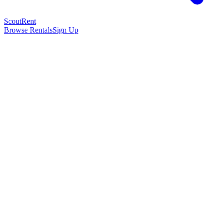
Scout
Rent
Browse Rentals
Sign Up