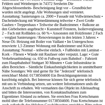
Feldern und Weinbergen in 74372 Sersheim Die
Abgeschlossenheits- Bescheinigung liegt vor – Grundbücher
wurden nicht angelegt. Alle Wohnungen sind vermietet.
Ausstattung: Sanierungen ca. 2000 • Fassade mit Vollwärmeschutz •
Dacheindeckung mit Wärmedämmung teilweise • Zwei Große
Gauben • Treppenhaus • Teilweise die Badezimmer. • Balkone an
den Giebelseiten angebracht • Kunststoff Fenstern, Isolierverglasung
2 – Fach mit Rollläden ca. 60 % • Ansonsten mit Holzfenster 2 Fach
– verglast Sanierungen / Renovierungen in den letzten 3 Jahren: •
Neue Öl- Heizung mit Boiler von Vaillant • Im Untergeschoss
renovierte 1,5 Zimmer Wohnung mit Badezimmer und Küche
Ausstattung: Normal – teilweise einfach. • Fußböden mit Laminat –
Kork – Fliesen • Wände mit Raufaser oder verputzt. Lage: • Gute
Verkehrsanbindung: ca. 650 m Fußweg zum Bahnhof – Fahrzeit
zum Hauptbahnhof Stuttgart 30 Minuten • Gute Infrastruktur in
allen Bereichen – Sämtliche Einkaufsmöglichkeiten in unmittelbarer
Nähe Sonstiges: Wir sind gerne für Sie "Jederzeit" telefonisch
erreichbar! Mobil: 01738504600 Ein Besichtigungstermin ist
kurzfristig möglich. Bei Interesse können Sie sich gerne telefonisch
mit uns in Verbindung setzen, um weitere Informationen unds die
Anschrift zu erhalten. Wir vermarkten das Objekt im Alleinauftrag
und bitten die Interessenten, von Kontaktaufnahmen zum
Eigentümer Abstand zu nehmen. Sie erreichen Frau Kretschmann
mobil über die Telefonnummer 01738504600. Frau Kretschmann ist
auch außerhalb der üblichen Geschäftszeiten erreichbar. Bitte geben