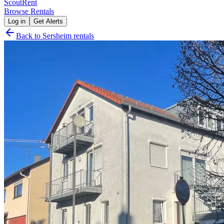
Scout
Rent
Browse Rentals
Log in
Get Alerts
Back to
Sersheim
rentals