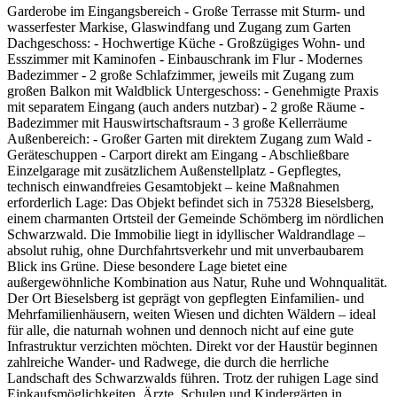
Garderobe im Eingangsbereich - Große Terrasse mit Sturm- und
wasserfester Markise, Glaswindfang und Zugang zum Garten
Dachgeschoss: - Hochwertige Küche - Großzügiges Wohn- und
Esszimmer mit Kaminofen - Einbauschrank im Flur - Modernes
Badezimmer - 2 große Schlafzimmer, jeweils mit Zugang zum
großen Balkon mit Waldblick Untergeschoss: - Genehmigte Praxis
mit separatem Eingang (auch anders nutzbar) - 2 große Räume -
Badezimmer mit Hauswirtschaftsraum - 3 große Kellerräume
Außenbereich: - Großer Garten mit direktem Zugang zum Wald -
Geräteschuppen - Carport direkt am Eingang - Abschließbare
Einzelgarage mit zusätzlichem Außenstellplatz - Gepflegtes,
technisch einwandfreies Gesamtobjekt – keine Maßnahmen
erforderlich Lage: Das Objekt befindet sich in 75328 Bieselsberg,
einem charmanten Ortsteil der Gemeinde Schömberg im nördlichen
Schwarzwald. Die Immobilie liegt in idyllischer Waldrandlage –
absolut ruhig, ohne Durchfahrtsverkehr und mit unverbaubarem
Blick ins Grüne. Diese besondere Lage bietet eine
außergewöhnliche Kombination aus Natur, Ruhe und Wohnqualität.
Der Ort Bieselsberg ist geprägt von gepflegten Einfamilien- und
Mehrfamilienhäusern, weiten Wiesen und dichten Wäldern – ideal
für alle, die naturnah wohnen und dennoch nicht auf eine gute
Infrastruktur verzichten möchten. Direkt vor der Haustür beginnen
zahlreiche Wander- und Radwege, die durch die herrliche
Landschaft des Schwarzwalds führen. Trotz der ruhigen Lage sind
Einkaufsmöglichkeiten, Ärzte, Schulen und Kindergärten in