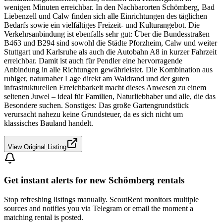
wenigen Minuten erreichbar. In den Nachbarorten Schömberg, Bad
Liebenzell und Calw finden sich alle Einrichtungen des täglichen
Bedarfs sowie ein vielfältiges Freizeit- und Kulturangebot. Die
Verkehrsanbindung ist ebenfalls sehr gut: Über die Bundesstraßen
B463 und B294 sind sowohl die Städte Pforzheim, Calw und weiter
Stuttgart und Karlsruhe als auch die Autobahn A8 in kurzer Fahrzeit
erreichbar. Damit ist auch für Pendler eine hervorragende
Anbindung in alle Richtungen gewährleistet. Die Kombination aus
ruhiger, naturnaher Lage direkt am Waldrand und der guten
infrastrukturellen Erreichbarkeit macht dieses Anwesen zu einem
seltenen Juwel – ideal für Familien, Naturliebhaber und alle, die das
Besondere suchen. Sonstiges: Das große Gartengrundstück
verursacht nahezu keine Grundsteuer, da es sich nicht um
klassisches Bauland handelt.
View Original Listing
Get instant alerts for new
Schömberg
rentals
Stop refreshing listings manually. ScoutRent monitors multiple
sources and notifies you via Telegram or email the moment a
matching rental is posted.