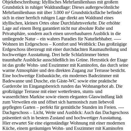
Objektbeschreibung: Idyllisches Mehrfamilienhaus mit großem
Grundstück in ruhiger Waldrandlage: Dieses außergewöhnliche
Mehrfamilienhaus mit über 3.000 m² Grundstücksfläche befindet
sich in einer herrlich ruhigen Lage direkt am Waldrand eines
idyllischen, kleinen Ortes ohne Durchfahrtsverkehr. Die erhöhte
Lage auf einem Berg garantiert nicht nur absolute Ruhe und
Privatsphäre, sondern auch einen unverbaubaren Ausblick in die
umliegende Natur – ein wahres Paradies für Naturliebhaber. -----
Wohnen im Erdgeschoss – Komfort und Weitblick: Das großzügige
Erdgeschoss überzeugt mit einer durchdachten Raumaufteilung und
hochwertiger Ausstattung. Drei helle Schlafzimmer bieten
traumhafte Ausblicke ausschließlich ins Grüne. Herzstück der Etage
ist das große Wohn- und Esszimmer mit Kaminofen, das durch seine
warme Atmosphäre und den direkten Zugang zur Terrasse besticht.
Eine hochwertige Einbauküche, ein modernes Badezimmer mit
Badewanne und Dusche, ein Gäste-WC sowie eine praktische
Garderobe im Eingangsbereich runden das Wohnangebot ab. Die
großzügige Terrasse mit einer wetterfesten, sturm- und
wasserdichten Markise sowie einem eleganten Glaswindfang lädt
zum Verweilen ein und öffnet sich harmonisch zum liebevoll
gepflegten Garten – perfekt für gemütliche Stunden im Freien. ----
Dachgeschoss – Licht, Weite und Ausblick: Auch das Dachgeschoss
präsentiert sich in bestem Zustand und hochwertiger Ausstattung.
Hier erwartet Sie eine eigenständige Wohnung mit einer modernen
Küche, einem geräumigen Wohn- und Esszimmer mit Kaminofen