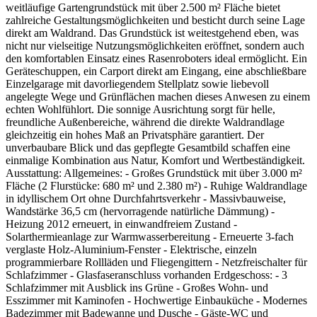
weitläufige Gartengrundstück mit über 2.500 m² Fläche bietet
zahlreiche Gestaltungsmöglichkeiten und besticht durch seine Lage
direkt am Waldrand. Das Grundstück ist weitestgehend eben, was
nicht nur vielseitige Nutzungsmöglichkeiten eröffnet, sondern auch
den komfortablen Einsatz eines Rasenroboters ideal ermöglicht. Ein
Geräteschuppen, ein Carport direkt am Eingang, eine abschließbare
Einzelgarage mit davorliegendem Stellplatz sowie liebevoll
angelegte Wege und Grünflächen machen dieses Anwesen zu einem
echten Wohlfühlort. Die sonnige Ausrichtung sorgt für helle,
freundliche Außenbereiche, während die direkte Waldrandlage
gleichzeitig ein hohes Maß an Privatsphäre garantiert. Der
unverbaubare Blick und das gepflegte Gesamtbild schaffen eine
einmalige Kombination aus Natur, Komfort und Wertbeständigkeit.
Ausstattung: Allgemeines: - Großes Grundstück mit über 3.000 m²
Fläche (2 Flurstücke: 680 m² und 2.380 m²) - Ruhige Waldrandlage
in idyllischem Ort ohne Durchfahrtsverkehr - Massivbauweise,
Wandstärke 36,5 cm (hervorragende natürliche Dämmung) -
Heizung 2012 erneuert, in einwandfreiem Zustand -
Solarthermieanlage zur Warmwasserbereitung - Erneuerte 3-fach
verglaste Holz-Aluminium-Fenster - Elektrische, einzeln
programmierbare Rollläden und Fliegengittern - Netzfreischalter für
Schlafzimmer - Glasfaseranschluss vorhanden Erdgeschoss: - 3
Schlafzimmer mit Ausblick ins Grüne - Großes Wohn- und
Esszimmer mit Kaminofen - Hochwertige Einbauküche - Modernes
Badezimmer mit Badewanne und Dusche - Gäste-WC und