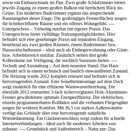
sowie ein Einbauschrank im Flur. Zwei große Schlafzimmer bieten
jeweils Zugang zu einem großen Balkon mit herrlichem Blick ins
Grüne. Ein modernes Badezimmer ergänzt das ansprechende
Raumangebot dieser Etage. Die großzügigen Fensterflächen sorgen
für lichtdurchflutete Räume und ein offenes Wohngefühl. ----
Untergeschoss – Vielseitig nutzbar mit eigener Praxis: Das
Untergeschoss bietet vielfältige Nutzungsmöglichkeiten. Hier
befindet sich eine genehmigte Praxis mit separatem Eingang,
bestehend aus zwei großen Räumen, einem Badezimmer bzw.
Hauswirtschaftsraum – ideal auch als Einliegerwohnung oder Gäste-
bzw. Arbeitsbereich nutzbar. Zusätzlich stehen drei große
Kellerräume zur Verfügung, die reichlich Stauraum bieten. ----
Technik und Ausstattung – Auf dem neuesten Stand: Das Haus
befindet sich in einem technisch und baulich einwandfreien Zustand.
Die Heizung wurde 2012 komplett erneuert und befindet sich in
hervorragendem Zustand. Eine Solarthermieanlage auf dem Dach
sorgt zusätzlich für eine effiziente Warmwasserbereitung. Die
ebenfalls 2012 erneuerten 3-fach isolierverglasten Holz-Aluminium-
Fenster gewährleisten optimale Energieeffizienz. Die elektrischen,
einzeln programmierbaren Rollläden und die verbauten Fliegengitter
sorgen für weiteren Komfort. Mit 36,5 cm starken Außenwänden
verfügt das Gebäude über eine hervorragende natürliche
Wärmedämmung. Ein Glasfaseranschluss sorgt zudem für schnelle
Internetverbindungen – ideal auch für modernes Arbeiten von
zuhause. ---- Grundstück und Außenbereich – Natur pur: Das