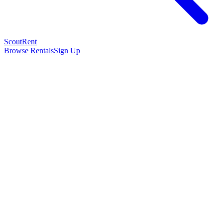
Scout
Rent
Browse Rentals
Sign Up