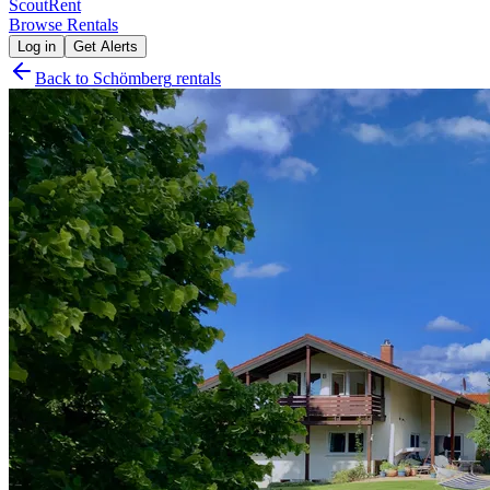
Scout
Rent
Browse Rentals
Log in
Get Alerts
Back to
Schömberg
rentals