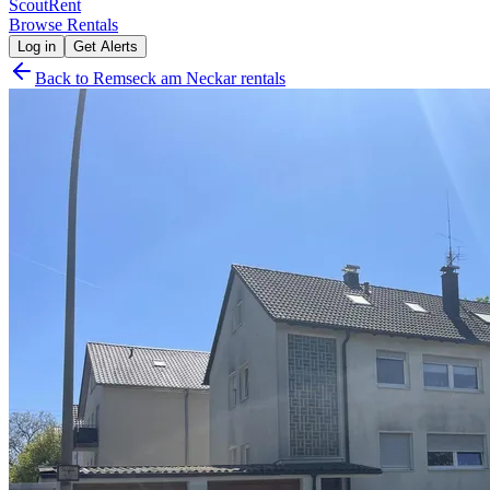
Scout
Rent
Browse Rentals
Log in
Get Alerts
Back to
Remseck am Neckar
rentals