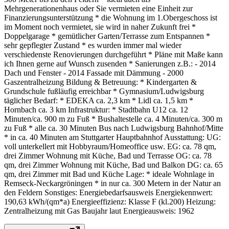
Mehrgenerationenhaus oder Sie vermieten eine Einheit zur
Finanzierungsunterstützung * die Wohnung im 1.Obergeschoss ist
im Moment noch vermietet, sie wird in naher Zukunft frei *
Doppelgarage * gemütlicher Garten/Terrasse zum Entspannen *
sehr gepflegter Zustand * es wurden immer mal wieder
verschiedenste Renovierungen durchgeführt * Pläne mit Maße kann
ich Ihnen gerne auf Wunsch zusenden * Sanierungen z.B.: - 2014
Dach und Fenster - 2014 Fassade mit Dämmung - 2000
Gaszentralheizung Bildung & Betreuung: * Kindergarten &
Grundschule fußläufig erreichbar * Gymnasium/Ludwigsburg
täglicher Bedarf: * EDEKA ca. 2,3 km * Lidl ca. 1,5 km *
Hornbach ca. 3 km Infrastruktur: * Stadtbahn U12 ca. 12
Minuten/ca. 900 m zu Fuß * Bushaltestelle ca. 4 Minuten/ca. 300 m
zu Fuß * alle ca. 30 Minuten Bus nach Ludwigsburg Bahnhof/Mitte
* in ca. 40 Minuten am Stuttgarter Hauptbahnhof Ausstattung: UG:
voll unterkellert mit Hobbyraum/Homeoffice usw. EG: ca. 78 qm,
drei Zimmer Wohnung mit Küche, Bad und Terrasse OG: ca. 78
qm, drei Zimmer Wohnung mit Küche, Bad und Balkon DG: ca. 65
qm, drei Zimmer mit Bad und Küche Lage: * ideale Wohnlage in
Remseck-Neckargröningen * in nur ca. 300 Metern in der Natur an
den Feldern Sonstiges: Energiebedarfsausweis Energiekennwert:
190,63 kWh/(qm*a) Energieeffizienz: Klasse F (kl.200) Heizung:
Zentralheizung mit Gas Baujahr laut Energieausweis: 1962