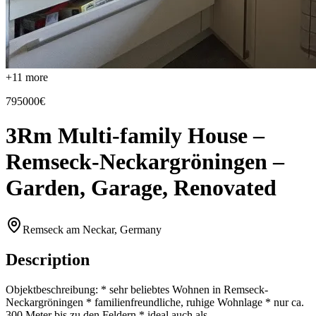
+
11
more
795000€
3Rm Multi-family House –
Remseck-Neckargröningen –
Garden, Garage, Renovated
Remseck am Neckar, Germany
Description
Objektbeschreibung: * sehr beliebtes Wohnen in Remseck-
Neckargröningen * familienfreundliche, ruhige Wohnlage * nur ca.
300 Meter bis zu den Feldern * ideal auch als