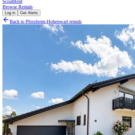
Scout
Rent
Browse Rentals
Log in
Get Alerts
Back to
Pforzheim-Hohenwart
rentals