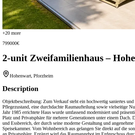
+
20
more
799000€
2-unit Zweifamilienhaus – Hohe
Hohenwart, Pforzheim
Description
Objektbeschreibung: Zum Verkauf steht ein hochwertig saniertes und 
Pflegezustand, eine durchdachte Raumaufteilung sowie vielseitige 
Jahr 1985 errichtete Haus wurde umfassend modernisiert und präsentie
Platz und Privatsphäre für mehrere Generationen unter einem Dach.
und Essbereich, der durch seine moderne Gestaltung und angenehme W
Speisekammer. Vom Wohnbereich aus gelangen Sie direkt auf die sonni
an Privatsphäre. Ergänzt wird das Raumangebot im Erdgeschoss dur