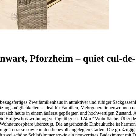
nwart, Pforzheim – quiet cul-de-
bezugsfertiges Zweifamilienhaus in attraktiver und ruhiger Sackgassen
Nutzungsmöglichkeiten – ideal für Familien, Mehrgenerationenwohnen 
rt sich heute in einem äußerst gepflegten und hochwertigen Zustand. Au
 Die Erdgeschosswohnung verfügt über ca. 124 m² Wohnfläche. Über de
ohnatmosphäre überzeugt. Die angrenzende Einbauküche ist harmonisch
ge Terrasse sowie in den liebevoll angelegten Garten. Die großzügige
ch zwei schöne Schlafzimmer sowie ein neuwertiges Badezimmer mit D