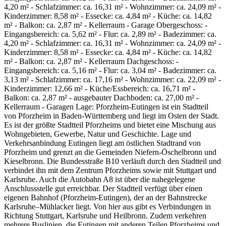
4,20 m² - Schlafzimmer: ca. 16,31 m² - Wohnzimmer: ca. 24,09 m² -
Kinderzimmer: 8,58 m² - Essecke: ca. 4,84 m² - Küche: ca. 14,82
m² - Balkon: ca. 2,87 m² - Kellerraum - Garage Obergeschoss: -
Eingangsbereich: ca. 5,62 m² - Flur: ca. 2,89 m² - Badezimmer: ca.
4,20 m² - Schlafzimmer: ca. 16,31 m² - Wohnzimmer: ca. 24,09 m² -
Kinderzimmer: 8,58 m² - Essecke: ca. 4,84 m² - Küche: ca. 14,82
m² - Balkon: ca. 2,87 m² - Kellerraum Dachgeschoss: -
Eingangsbereich: ca. 5,16 m² - Flur: ca. 3,04 m² - Badezimmer: ca.
3,13 m² - Schlafzimmer: ca. 17,16 m² - Wohnzimmer: ca. 22,09 m² -
Kinderzimmer: 12,66 m² - Küche/Essbereich: ca. 16,71 m² -
Balkon: ca. 2,87 m² - ausgebauter Dachboden: ca. 27,00 m² -
Kellerraum - Garagen Lage: Pforzheim-Eutingen ist ein Stadtteil
von Pforzheim in Baden-Württemberg und liegt im Osten der Stadt.
Es ist der größte Stadtteil Pforzheims und bietet eine Mischung aus
Wohngebieten, Gewerbe, Natur und Geschichte. Lage und
Verkehrsanbindung Eutingen liegt am östlichen Stadtrand von
Pforzheim und grenzt an die Gemeinden Niefern-Öschelbronn und
Kieselbronn. Die Bundesstraße B10 verläuft durch den Stadtteil und
verbindet ihn mit dem Zentrum Pforzheims sowie mit Stuttgart und
Karlsruhe. Auch die Autobahn A8 ist über die nahegelegene
Anschlussstelle gut erreichbar. Der Stadtteil verfügt über einen
eigenen Bahnhof (Pforzheim-Eutingen), der an der Bahnstrecke
Karlsruhe–Mühlacker liegt. Von hier aus gibt es Verbindungen in
Richtung Stuttgart, Karlsruhe und Heilbronn. Zudem verkehren
mehrere Buslinien, die Eutingen mit anderen Teilen Pforzheims und