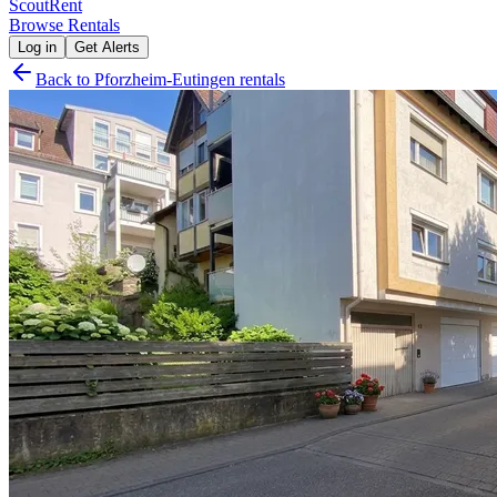
Scout
Rent
Browse Rentals
Log in
Get Alerts
Back to
Pforzheim-Eutingen
rentals