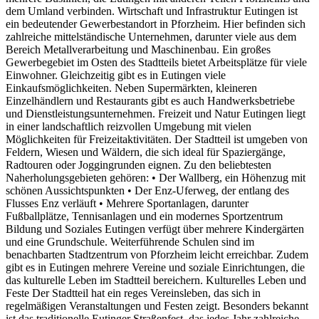
dem Umland verbinden. Wirtschaft und Infrastruktur Eutingen ist
ein bedeutender Gewerbestandort in Pforzheim. Hier befinden sich
zahlreiche mittelständische Unternehmen, darunter viele aus dem
Bereich Metallverarbeitung und Maschinenbau. Ein großes
Gewerbegebiet im Osten des Stadtteils bietet Arbeitsplätze für viele
Einwohner. Gleichzeitig gibt es in Eutingen viele
Einkaufsmöglichkeiten. Neben Supermärkten, kleineren
Einzelhändlern und Restaurants gibt es auch Handwerksbetriebe
und Dienstleistungsunternehmen. Freizeit und Natur Eutingen liegt
in einer landschaftlich reizvollen Umgebung mit vielen
Möglichkeiten für Freizeitaktivitäten. Der Stadtteil ist umgeben von
Feldern, Wiesen und Wäldern, die sich ideal für Spaziergänge,
Radtouren oder Joggingrunden eignen. Zu den beliebtesten
Naherholungsgebieten gehören: • Der Wallberg, ein Höhenzug mit
schönen Aussichtspunkten • Der Enz-Uferweg, der entlang des
Flusses Enz verläuft • Mehrere Sportanlagen, darunter
Fußballplätze, Tennisanlagen und ein modernes Sportzentrum
Bildung und Soziales Eutingen verfügt über mehrere Kindergärten
und eine Grundschule. Weiterführende Schulen sind im
benachbarten Stadtzentrum von Pforzheim leicht erreichbar. Zudem
gibt es in Eutingen mehrere Vereine und soziale Einrichtungen, die
das kulturelle Leben im Stadtteil bereichern. Kulturelles Leben und
Feste Der Stadtteil hat ein reges Vereinsleben, das sich in
regelmäßigen Veranstaltungen und Festen zeigt. Besonders bekannt
ist das traditionelle Eutinger Straßenfest, das jedes Jahr zahlreiche