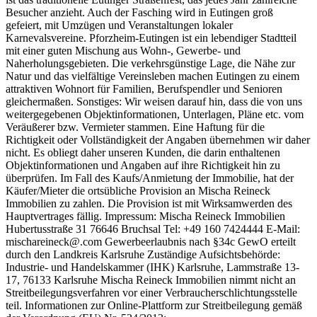
Besucher anzieht. Auch der Fasching wird in Eutingen groß
gefeiert, mit Umzügen und Veranstaltungen lokaler
Karnevalsvereine. Pforzheim-Eutingen ist ein lebendiger Stadtteil
mit einer guten Mischung aus Wohn-, Gewerbe- und
Naherholungsgebieten. Die verkehrsgünstige Lage, die Nähe zur
Natur und das vielfältige Vereinsleben machen Eutingen zu einem
attraktiven Wohnort für Familien, Berufspendler und Senioren
gleichermaßen. Sonstiges: Wir weisen darauf hin, dass die von uns
weitergegebenen Objektinformationen, Unterlagen, Pläne etc. vom
Veräußerer bzw. Vermieter stammen. Eine Haftung für die
Richtigkeit oder Vollständigkeit der Angaben übernehmen wir daher
nicht. Es obliegt daher unseren Kunden, die darin enthaltenen
Objektinformationen und Angaben auf ihre Richtigkeit hin zu
überprüfen. Im Fall des Kaufs/Anmietung der Immobilie, hat der
Käufer/Mieter die ortsübliche Provision an Mischa Reineck
Immobilien zu zahlen. Die Provision ist mit Wirksamwerden des
Hauptvertrages fällig. Impressum: Mischa Reineck Immobilien
Hubertusstraße 31 76646 Bruchsal Tel: +49 160 7424444 E-Mail:
mischareineck@.com
Gewerbeerlaubnis nach §34c GewO erteilt
durch den Landkreis Karlsruhe Zuständige Aufsichtsbehörde:
Industrie- und Handelskammer (IHK) Karlsruhe, Lammstraße 13-
17, 76133 Karlsruhe Mischa Reineck Immobilien nimmt nicht an
Streitbeilegungsverfahren vor einer Verbraucherschlichtungsstelle
teil. Informationen zur Online-Plattform zur Streitbeilegung gemäß