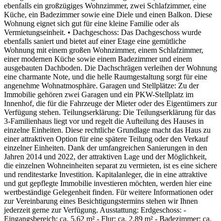
ebenfalls ein großzügiges Wohnzimmer, zwei Schlafzimmer, eine
Küche, ein Badezimmer sowie eine Diele und einen Balkon. Diese
Wohnung eignet sich gut für eine kleine Familie oder als
Vermietungseinheit. • Dachgeschoss: Das Dachgeschoss wurde
ebenfalls saniert und bietet auf einer Etage eine gemütliche
Wohnung mit einem großen Wohnzimmer, einem Schlafzimmer,
einer modernen Küche sowie einem Badezimmer und einem
ausgebauten Dachboden. Die Dachschrägen verleihen der Wohnung
eine charmante Note, und die helle Raumgestaltung sorgt für eine
angenehme Wohnatmosphäre. Garagen und Stellplätze: Zu der
Immobilie gehören zwei Garagen und ein PKW-Stellplatz im
Innenhof, die für die Fahrzeuge der Mieter oder des Eigentümers zur
Verfügung stehen. Teilungserklärung: Die Teilungserklärung für das
3-Familienhaus liegt vor und regelt die Aufteilung des Hauses in
einzelne Einheiten. Diese rechtliche Grundlage macht das Haus zu
einer attraktiven Option für eine spätere Teilung oder den Verkauf
einzelner Einheiten. Dank der umfangreichen Sanierungen in den
Jahren 2014 und 2022, der attraktiven Lage und der Möglichkeit,
die einzelnen Wohneinheiten separat zu vermieten, ist es eine sichere
und renditestarke Investition. Kapitalanleger, die in eine attraktive
und gut gepflegte Immobilie investieren möchten, werden hier eine
wertbeständige Gelegenheit finden. Für weitere Informationen oder
zur Vereinbarung eines Besichtigungstermins stehen wir Ihnen
jederzeit gerne zur Verfügung. Ausstattung: Erdgeschoss: -
Eingangsbereich: ca. 5,62 m² - Flur: ca. 2,89 m² - Badezimmer: ca.