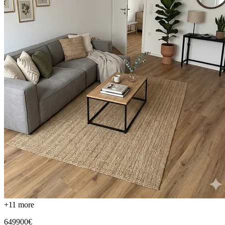
+
11
more
649900€