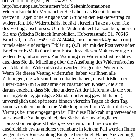
der Verordnung (EU) Nr. 524/2013:
http://ec.europa.eu/consumers/odr/ Seiteninformationen
Widerrufsrecht für Verbraucher Sie haben das Recht, binnen
vierzehn Tagen ohne Angabe von Gründen den Maklervertrag zu
widerrufen. Die Widerrufsfrist beträgt vierzehn Tage ab dem Tag
des Vertragsabschlusses. Um Ihr Widerrufsrecht auszuüben, müssen
Sie uns (Mischa Reineck Immobilien, Hubertusstraße 31, 76646
Bruchsal, Tel-Nr.: +49 160 7424444,
mischareineck@gmail.com
)
mittels einer eindeutigen Erklärung (z.B. ein mit der Post versandter
Brief oder E-Mail) über Ihren Entschluss, diesen Maklervertrag zu
widerrufen, informieren. Zur Wahrung der Widerrufsfrist reicht es
aus, dass Sie die Mitteilung über die Ausübung des Widerrufsrechts
vor Ablauf der Widerrufsfrist absenden. Folgen des Widerrufs:
Wenn Sie diesen Vertrag widerrufen, haben wir Ihnen alle
Zahlungen, die wir von Ihnen erhalten haben, einschließlich der
Lieferkosten (mit Ausnahme der zusätzlichen Kosten, die sich
daraus ergeben, dass Sie eine andere Art der Lieferung als die von
uns angebotene, günstigste Standardlieferung gewählt haben),
unverzüglich und spätestens binnen vierzehn Tagen ab dem Tag
zurückzuzahlen, an dem die Mitteilung über Ihren Widerruf dieses
Vertrags bei uns eingegangen ist. Für diese Rückzahlung verwenden
wir dasselbe Zahlungsmittel, das Sie bei der ursprünglichen
Transaktion eingesetzt haben, es sei denn, mit Ihnen wurde
ausdrücklich etwas anderes vereinbart; in keinem Fall werden Ihnen
wegen dieser Rückzahlung Entgelte berechnet. Haben Sie verlangt,