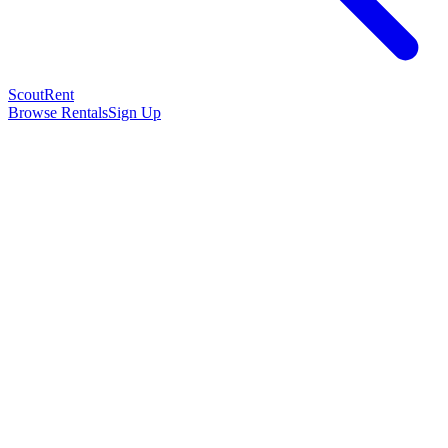
Scout
Rent
Browse Rentals
Sign Up