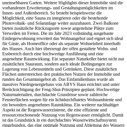
uneinsehbaren Garten. Weitere Highlights dieser Immobilie sind die
vorhandenen Erweiterungs- und Gestaltungsmöglichkeiten im
Innen- und Außenbereich. So besteht beispielsweise die
Möglichkeit, eine Sauna zu integrieren oder die bestehende
Photovoltaik- und Solaranlage weiter auszubauen. Zwei Balkone
bieten zusätzliche Rückzugsorte sowie angenehme Plätze zum
Verweilen im Freien. Die im Jahr 2023 vollständig ausgebaute
Einliegerwohnung erweitert das Wohnangebot und eignet sich ideal
für Gäste, als Homeoffice oder als separate Wohneinheit innerhalb
des Hauses. Auch hier überzeugt der offen gestaltete Wohn- und
Essbereich durch eine hochwertige Ausführung und eine
angenehme Raumwirkung. Ein separater Naturkeller bietet nicht nur
zusätzlichen Stauraum, sondern auch ideale Bedingungen zur
Lagerung von Lebensmitteln und Getränken. Diese zusätzlichen
Flächen unterstreichen den praktischen Nutzen der Immobilie und
runden das Gesamtangebot ab. Das Einfamilienhaus wurde als
massives Niedrigenergiehaus von ABYS Haus errichtet und unter
Berücksichtigung der Feng-Shui-Prinzipien geplant. Hochwertige
Naturmaterialien, durchdachte Grundrisse sowie zahlreiche
Fensterflächen sorgen für ein lichtdurchflutetes Wohnambiente und
ein besonders angenehmes Raumklima. Ein weiterer nachhaltiger
Aspekt ist die Regenwasserzisterne, die eine effiziente und
ressourcenschonende Nutzung von Regenwasser ermöglicht. Damit
ist das Grundstück in ein durchdachtes Wasserwirtschaftssystem
eingebunden, das eine optimale Nutzung und Ableitung des Wassers