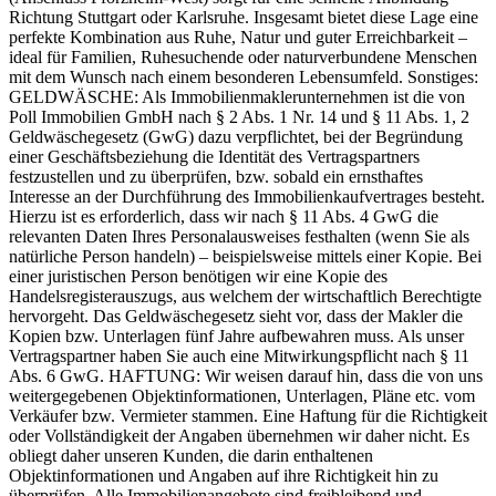
Richtung Stuttgart oder Karlsruhe. Insgesamt bietet diese Lage eine
perfekte Kombination aus Ruhe, Natur und guter Erreichbarkeit –
ideal für Familien, Ruhesuchende oder naturverbundene Menschen
mit dem Wunsch nach einem besonderen Lebensumfeld. Sonstiges:
GELDWÄSCHE: Als Immobilienmaklerunternehmen ist die von
Poll Immobilien GmbH nach § 2 Abs. 1 Nr. 14 und § 11 Abs. 1, 2
Geldwäschegesetz (GwG) dazu verpflichtet, bei der Begründung
einer Geschäftsbeziehung die Identität des Vertragspartners
festzustellen und zu überprüfen, bzw. sobald ein ernsthaftes
Interesse an der Durchführung des Immobilienkaufvertrages besteht.
Hierzu ist es erforderlich, dass wir nach § 11 Abs. 4 GwG die
relevanten Daten Ihres Personalausweises festhalten (wenn Sie als
natürliche Person handeln) – beispielsweise mittels einer Kopie. Bei
einer juristischen Person benötigen wir eine Kopie des
Handelsregisterauszugs, aus welchem der wirtschaftlich Berechtigte
hervorgeht. Das Geldwäschegesetz sieht vor, dass der Makler die
Kopien bzw. Unterlagen fünf Jahre aufbewahren muss. Als unser
Vertragspartner haben Sie auch eine Mitwirkungspflicht nach § 11
Abs. 6 GwG. HAFTUNG: Wir weisen darauf hin, dass die von uns
weitergegebenen Objektinformationen, Unterlagen, Pläne etc. vom
Verkäufer bzw. Vermieter stammen. Eine Haftung für die Richtigkeit
oder Vollständigkeit der Angaben übernehmen wir daher nicht. Es
obliegt daher unseren Kunden, die darin enthaltenen
Objektinformationen und Angaben auf ihre Richtigkeit hin zu
überprüfen. Alle Immobilienangebote sind freibleibend und