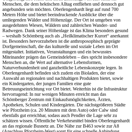
Menschen, die dem hektischen Alltag entfliehen und dennoch gut
angebunden sein möchten. Oberlengenhardt liegt auf rund 700
Metern Höhe und bietet beeindruckende Ausblicke über die
umliegenden Wälder und Höhenzüge. Der Ort ist umgeben von
ausgedehnten Wiesen, Wäldern und zahlreichen Wander- und
Radwegen. Dank seiner Höhenlage ist das Klima besonders gesund
– weshalb Schömberg auch als „Heilklimatischer Kurort“ anerkannt
ist. Besonders hervorzuheben ist die anthroposophisch geprägte
Dorfgemeinschaft, die das kulturelle und soziale Leben im Ort
mitgestaltet. Initiativen, Veranstaltungen und ein bewusstes
Miteinander prägen das Gemeindeleben – dies spricht insbesondere
Menschen an, die Wert auf alternative Lebensformen,
Naturverbundenheit und ganzheitliche Lebenskonzepte legen. In
Oberlengenhardt befinden sich zudem ein Bioladen, der eine
Auswahl an regionalen und nachhaltigen Produkten bietet, sowie
ein Kindergarten, der jungen Familien eine gute
Betreuungseinrichtung vor Ort bietet. Weiterhin ist die Infrastruktur
hervorragend: In nur wenigen Minuten erreicht man das
Schömberger Zentrum mit Einkaufsmöglichkeiten, Ärzten,
Apotheken, Schulen und Kindergärten. Die nächstgrößeren Städte
wie Pforzheim (ca. 20 Minuten mit dem Auto) oder Calw sind
ebenfalls gut erreichbar, sodass auch Pendler die Lage sehr zu
schätzen wissen. Öffentliche Verkehrsmittel binden Oberlengenhardt
an das regionale Busnetz an. Die Nähe zur B463 sowie zur A8
(Anschluss Pforzheim-West) sorgt für eine schnelle Anbindung