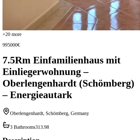
+
20
more
995000€
7.5Rm Einfamilienhaus mit
Einliegerwohnung –
Oberlengenhardt (Schömberg)
– Energieautark
Oberlengenhardt, Schömberg, Germany
3 Bathrooms
313.98