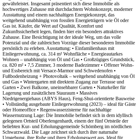
gewährleistet. Insgesamt präsentiert sich diese Immobilie als
hochwertiges Zuhause mit durchdachtem Wohnkonzept, moderner
Ausstattung und einem nachhaltigen Energiekonzept, das
weitgehend unabhängig von fossilen Energieträgern wie Öl oder
Gas ist. Käufer, die Wert auf Qualität, Komfort und
Zukunftssicherheit legen, finden hier ein besonders attraktives
Zuhause. Eine Besichtigung ist der ideale Weg, um das volle
Potenzial und die zahlreichen Vorzüge dieser besonderen Immobilie
persönlich zu erleben. Ausstattung: • Einfamilienhaus mit
Einliegerwohnung, ca. 314 m² Wohnfläche • Energieautarkes
Wohnen – unabhängig von Öl und Gas • Großzügiges Grundstück,
ca. 820 m² • 7,5 Zimmer, 3 moderne Badezimmer • Offener Wohn-
und Essbereich mit Versace-Marmor und Schwedenofen •
Fußbodenheizung + Photovoltaik – weitgehend unabhängig von Öl
und Gas • Wintergarten mit direktem Zugang zur Terrasse und
Garten • Zwei Balkone, uneinsehbarer Garten • Naturkeller für
Lagerung und zusätzlichen Stauraum • Massives
Niedrigenergiehaus (ABYS Haus), Feng-Shui-orientierte Bauweise
• Vollständig ausgebaute Einliegerwohnung (2023) – ideal für Gäste
oder Homeoffice • Regenwasserzisterne für nachhaltige
Wassernutzung Lage: Die Immobilie befindet sich in dem idyllisch
gelegenen Ortsteil Oberlengenhardt, einem der fünf Ortsteile der
beliebten Kur- und Erholungs­gemeinde Schömberg im nördlichen
Schwarzwald. Die Lage zeichnet sich durch ihre naturnahe
Umgebung, ihre Ruhe und ihren Erholungswert aus. Ideal für