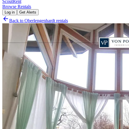
Scout
Rent
Browse Rentals
Log in
Get Alerts
Back to
Oberlengenhardt
rentals