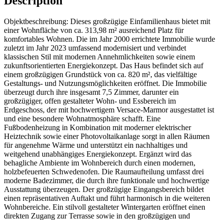
Description
Objektbeschreibung: Dieses großzügige Einfamilienhaus bietet mit
einer Wohnfläche von ca. 313,98 m² ausreichend Platz für
komfortables Wohnen. Die im Jahr 2000 errichtete Immobilie wurde
zuletzt im Jahr 2023 umfassend modernisiert und verbindet
klassischen Stil mit modernen Annehmlichkeiten sowie einem
zukunftsorientierten Energiekonzept. Das Haus befindet sich auf
einem großzügigen Grundstück von ca. 820 m², das vielfältige
Gestaltungs- und Nutzungsmöglichkeiten eröffnet. Die Immobilie
überzeugt durch ihre insgesamt 7,5 Zimmer, darunter ein
großzügiger, offen gestalteter Wohn- und Essbereich im
Erdgeschoss, der mit hochwertigem Versace-Marmor ausgestattet ist
und eine besondere Wohnatmosphäre schafft. Eine
Fußbodenheizung in Kombination mit moderner elektrischer
Heiztechnik sowie einer Photovoltaikanlage sorgt in allen Räumen
für angenehme Wärme und unterstützt ein nachhaltiges und
weitgehend unabhängiges Energiekonzept. Ergänzt wird das
behagliche Ambiente im Wohnbereich durch einen modernen,
holzbefeuerten Schwedenofen. Die Raumaufteilung umfasst drei
moderne Badezimmer, die durch ihre funktionale und hochwertige
Ausstattung überzeugen. Der großzügige Eingangsbereich bildet
einen repräsentativen Auftakt und führt harmonisch in die weiteren
Wohnbereiche. Ein stilvoll gestalteter Wintergarten eröffnet einen
direkten Zugang zur Terrasse sowie in den großzügigen und