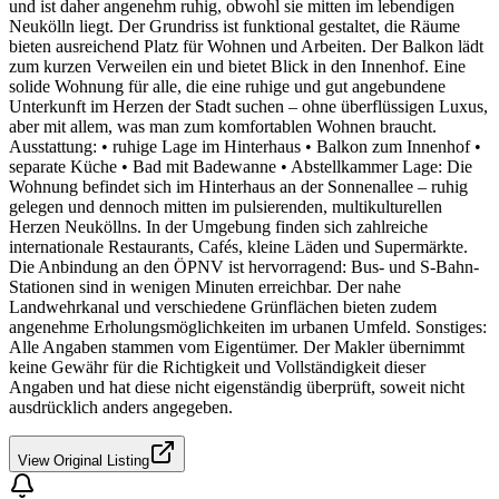
und ist daher angenehm ruhig, obwohl sie mitten im lebendigen
Neukölln liegt. Der Grundriss ist funktional gestaltet, die Räume
bieten ausreichend Platz für Wohnen und Arbeiten. Der Balkon lädt
zum kurzen Verweilen ein und bietet Blick in den Innenhof. Eine
solide Wohnung für alle, die eine ruhige und gut angebundene
Unterkunft im Herzen der Stadt suchen – ohne überflüssigen Luxus,
aber mit allem, was man zum komfortablen Wohnen braucht.
Ausstattung: • ruhige Lage im Hinterhaus • Balkon zum Innenhof •
separate Küche • Bad mit Badewanne • Abstellkammer Lage: Die
Wohnung befindet sich im Hinterhaus an der Sonnenallee – ruhig
gelegen und dennoch mitten im pulsierenden, multikulturellen
Herzen Neuköllns. In der Umgebung finden sich zahlreiche
internationale Restaurants, Cafés, kleine Läden und Supermärkte.
Die Anbindung an den ÖPNV ist hervorragend: Bus- und S-Bahn-
Stationen sind in wenigen Minuten erreichbar. Der nahe
Landwehrkanal und verschiedene Grünflächen bieten zudem
angenehme Erholungsmöglichkeiten im urbanen Umfeld. Sonstiges:
Alle Angaben stammen vom Eigentümer. Der Makler übernimmt
keine Gewähr für die Richtigkeit und Vollständigkeit dieser
Angaben und hat diese nicht eigenständig überprüft, soweit nicht
ausdrücklich anders angegeben.
View Original Listing