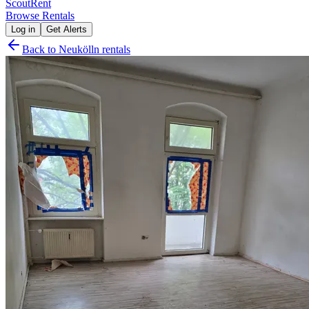
Scout
Rent
Browse Rentals
Log in
Get Alerts
Back to
Neukölln
rentals