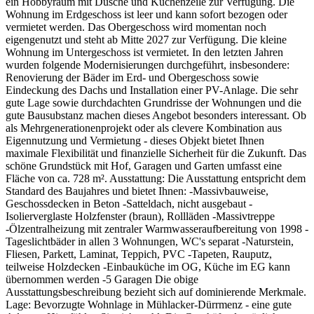
ein Hobbyraum mit Dusche und Küchenzeile zur Verfügung. Die
Wohnung im Erdgeschoss ist leer und kann sofort bezogen oder
vermietet werden. Das Obergeschoss wird momentan noch
eigengenutzt und steht ab Mitte 2027 zur Verfügung. Die kleine
Wohnung im Untergeschoss ist vermietet. In den letzten Jahren
wurden folgende Modernisierungen durchgeführt, insbesondere:
Renovierung der Bäder im Erd- und Obergeschoss sowie
Eindeckung des Dachs und Installation einer PV-Anlage. Die sehr
gute Lage sowie durchdachten Grundrisse der Wohnungen und die
gute Bausubstanz machen dieses Angebot besonders interessant. Ob
als Mehrgenerationenprojekt oder als clevere Kombination aus
Eigennutzung und Vermietung - dieses Objekt bietet Ihnen
maximale Flexibilität und finanzielle Sicherheit für die Zukunft. Das
schöne Grundstück mit Hof, Garagen und Garten umfasst eine
Fläche von ca. 728 m². Ausstattung: Die Ausstattung entspricht dem
Standard des Baujahres und bietet Ihnen: -Massivbauweise,
Geschossdecken in Beton -Satteldach, nicht ausgebaut -
Isolierverglaste Holzfenster (braun), Rollläden -Massivtreppe
-Ölzentralheizung mit zentraler Warmwasseraufbereitung von 1998 -
Tageslichtbäder in allen 3 Wohnungen, WC's separat -Naturstein,
Fliesen, Parkett, Laminat, Teppich, PVC -Tapeten, Rauputz,
teilweise Holzdecken -Einbauküche im OG, Küche im EG kann
übernommen werden -5 Garagen Die obige
Ausstattungsbeschreibung bezieht sich auf dominierende Merkmale.
Lage: Bevorzugte Wohnlage in Mühlacker-Dürrmenz - eine gute