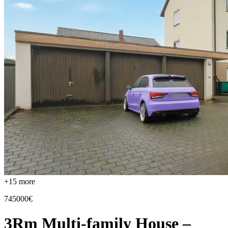
+
15
more
745000€
3Rm Multi-family House –