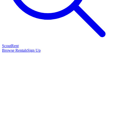
Scout
Rent
Browse Rentals
Sign Up