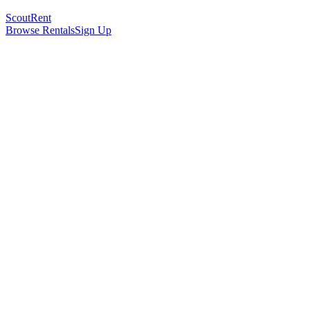
Scout
Rent
Browse Rentals
Sign Up