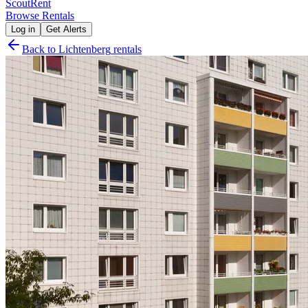
Scout
Rent
Browse Rentals
Log in
Get Alerts
Back to
Lichtenberg
rentals