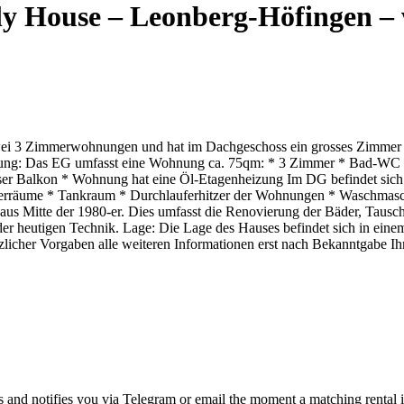
 House – Leonberg-Höfingen – w
zwei 3 Zimmerwohnungen und hat im Dachgeschoss ein grosses Zimmer
tattung: Das EG umfasst eine Wohnung ca. 75qm: * 3 Zimmer * Bad-WC
er Balkon * Wohnung hat eine Öl-Etagenheizung Im DG befindet sich
llerräume * Tankraum * Durchlauferhitzer der Wohnungen * Waschmasc
us Mitte der 1980-er. Dies umfasst die Renovierung der Bäder, Tausch
 der heutigen Technik. Lage: Die Lage des Hauses befindet sich in ein
etzlicher Vorgaben alle weiteren Informationen erst nach Bekanntgabe 
s and notifies you via Telegram or email the moment a matching rental i