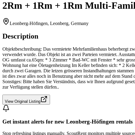
2Rm + 1Rm + 1Rm Multi-Family
Leonberg-Höfingen, Leonberg, Germany
Description
Objektbeschreibung: Das vermietete Mehrfamilienhaus beherbergt 
verwendet wurde. Das Objekt ist an zwei Parteien vermietet. Auss
OG umfasst ca.65qm: * 3 Zimmer * Bad-WC mit Fenster * sehr gross
Wohnung hat eine Öletagenheizung Im Keller befinden sich: * 2 Ke
durch zwei Garagen. Die letzen grösseren Instandhaltungen stammen a
ist dies zwar alles noch in Benutzung aber nicht mehr auf dem Stand
Sonstiges: Bitte haben Sie Verständnis, dass wir Ihnen aufgrund ges
zur Verfügung stellen dürfen..
View Original Listing
Get instant alerts for new
Leonberg-Höfingen
rentals
Stop refreshing listings manually. ScoutRent monitors multiple source