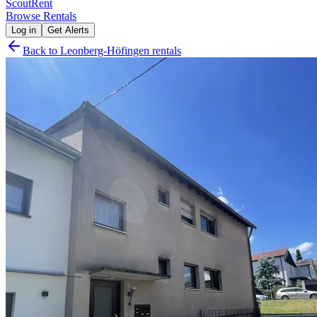
Scout
Rent
Browse Rentals
Log in
Get Alerts
Back to
Leonberg-Höfingen
rentals