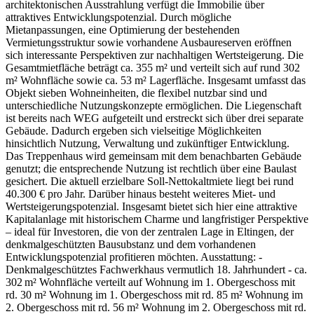
architektonischen Ausstrahlung verfügt die Immobilie über
attraktives Entwicklungspotenzial. Durch mögliche
Mietanpassungen, eine Optimierung der bestehenden
Vermietungsstruktur sowie vorhandene Ausbaureserven eröffnen
sich interessante Perspektiven zur nachhaltigen Wertsteigerung. Die
Gesamtmietfläche beträgt ca. 355 m² und verteilt sich auf rund 302
m² Wohnfläche sowie ca. 53 m² Lagerfläche. Insgesamt umfasst das
Objekt sieben Wohneinheiten, die flexibel nutzbar sind und
unterschiedliche Nutzungskonzepte ermöglichen. Die Liegenschaft
ist bereits nach WEG aufgeteilt und erstreckt sich über drei separate
Gebäude. Dadurch ergeben sich vielseitige Möglichkeiten
hinsichtlich Nutzung, Verwaltung und zukünftiger Entwicklung.
Das Treppenhaus wird gemeinsam mit dem benachbarten Gebäude
genutzt; die entsprechende Nutzung ist rechtlich über eine Baulast
gesichert. Die aktuell erzielbare Soll-Nettokaltmiete liegt bei rund
40.300 € pro Jahr. Darüber hinaus besteht weiteres Miet- und
Wertsteigerungspotenzial. Insgesamt bietet sich hier eine attraktive
Kapitalanlage mit historischem Charme und langfristiger Perspektive
– ideal für Investoren, die von der zentralen Lage in Eltingen, der
denkmalgeschützten Bausubstanz und dem vorhandenen
Entwicklungspotenzial profitieren möchten. Ausstattung: -
Denkmalgeschütztes Fachwerkhaus vermutlich 18. Jahrhundert - ca.
302 m² Wohnfläche verteilt auf Wohnung im 1. Obergeschoss mit
rd. 30 m² Wohnung im 1. Obergeschoss mit rd. 85 m² Wohnung im
2. Obergeschoss mit rd. 56 m² Wohnung im 2. Obergeschoss mit rd.