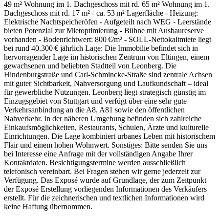
49 m² Wohnung im 1. Dachgeschoss mit rd. 65 m² Wohnung im 1.
Dachgeschoss mit rd. 17 m² - ca. 53 m² Lagerfläche - Heizung:
Elektrische Nachtspeicheröfen - Aufgeteilt nach WEG - Leerstände
bieten Potenzial zur Mietoptimierung - Bühne mit Ausbaureserve
vorhanden - Bodenrichtwert: 800 €/m² - SOLL-Nettokaltmiete liegt
bei rund 40.300 € jährlich Lage: Die Immobilie befindet sich in
hervorragender Lage im historischen Zentrum von Eltingen, einem
gewachsenen und beliebten Stadtteil von Leonberg. Die
Hindenburgstraße und Carl-Schmincke-Straße sind zentrale Achsen
mit guter Sichtbarkeit, Nahversorgung und Laufkundschaft – ideal
für gewerbliche Nutzungen. Leonberg liegt strategisch günstig im
Einzugsgebiet von Stuttgart und verfügt über eine sehr gute
Verkehrsanbindung an die A8, A81 sowie den öffentlichen
Nahverkehr. In der näheren Umgebung befinden sich zahlreiche
Einkaufsmöglichkeiten, Restaurants, Schulen, Ärzte und kulturelle
Einrichtungen. Die Lage kombiniert urbanes Leben mit historischem
Flair und einem hohen Wohnwert. Sonstiges: Bitte senden Sie uns
bei Interesse eine Anfrage mit der vollständigen Angabe Ihrer
Kontaktdaten. Besichtigungstermine werden ausschließlich
telefonisch vereinbart. Bei Fragen stehen wir gerne jederzeit zur
Verfügung. Das Exposé wurde auf Grundlage, der zum Zeitpunkt
der Exposé Erstellung vorliegenden Informationen des Verkäufers
erstellt. Für die zeichnerischen und textlichen Informationen wird
keine Haftung übernommen.