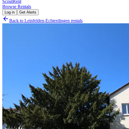
Scout
Rent
Browse Rentals
Log in
Get Alerts
Back to
Leinfelden-Echterdingen
rentals