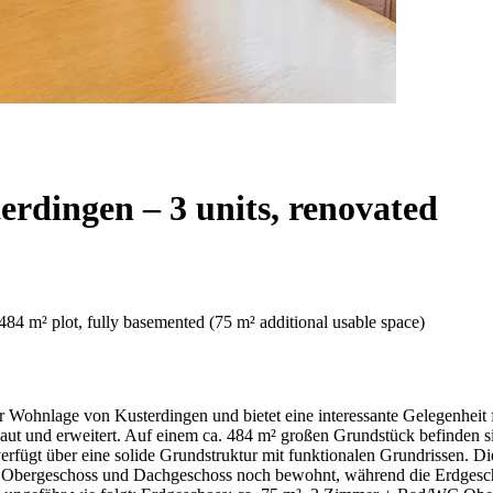
rdingen – 3 units, renovated
 484 m² plot, fully basemented (75 m² additional usable space)
r Wohnlage von Kusterdingen und bietet eine interessante Gelegenheit 
 und erweitert. Auf einem ca. 484 m² großen Grundstück befinden sic
erfügt über eine solide Grundstruktur mit funktionalen Grundrissen. D
ergeschoss und Dachgeschoss noch bewohnt, während die Erdgeschoss