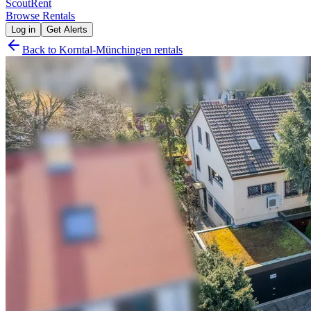
Scout
Rent
Browse Rentals
Log in
Get Alerts
Back to
Korntal-Münchingen
rentals