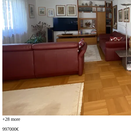
+
28
more
997000€