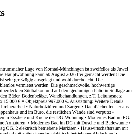
ts
ntrumsnaher Lage von Korntal-Münchingen ist zweifellos als Juwel
. Die Hauptwohnung kann ab August 2026 frei gemacht werden! Die
ist sehr großzügig ausgelegt und wohl durchdacht. Die
blemlos vermietet werden. Die geschmackvolle, hochwertige
überdeckten Südbalkon und auf dem geräumigen Patio in Südlage am
rden Bäder, Bodenbeläge, Wandbehandlungen, z.T. Leitungsnetz
x 15.000 € = Objektpreis 997.000 €. Ausstattung: Weitere Details
reinerarbeit • Naturholztüren und Zargen • Dachflächenfenster aus
reppenhaus und im Büro, die restlichen Wände sind verputzt •
liesen in Essdiele und Küche der DG-Wohnung • Modernes Bad im EG:
erne Armaturen. • Modernes Bad im DG mit Dusche und Badewanne •
ag OG. 2 elektrisch betriebene Markisen • Hauswirtschaftsraum mit
ad mit zeitgesteuerter, elektrisch betriebener Abdeckung •