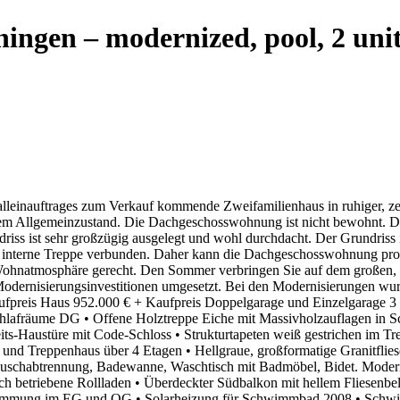
ingen – modernized, pool, 2 uni
leinauftrages zum Verkauf kommende Zweifamilienhaus in ruhiger, ze
iertem Allgemeinzustand. Die Dachgeschosswohnung ist nicht bewohnt
riss ist sehr großzügig ausgelegt und wohl durchdacht. Der Grundriss 
e interne Treppe verbunden. Daher kann die Dachgeschosswohnung pro
Wohnatmosphäre gerecht. Den Sommer verbringen Sie auf dem großen, 
dernisierungsinvestitionen umgesetzt. Bei den Modernisierungen wu
aufpreis Haus 952.000 € + Kaufpreis Doppelgarage und Einzelgarage 3 
lafräume DG • Offene Holztreppe Eiche mit Massivholzauflagen in Sch
rheits-Haustüre mit Code-Schloss • Strukturtapeten weiß gestrichen im T
G und Treppenhaus über 4 Etagen • Hellgraue, großformatige Granitf
sduschabtrennung, Badewanne, Waschtisch mit Badmöbel, Bidet. Mod
h betriebene Rollladen • Überdeckter Südbalkon mit hellem Fliesenbel
ämmung im EG und OG • Solarheizung für Schwimmbad 2008 • Schwimmb