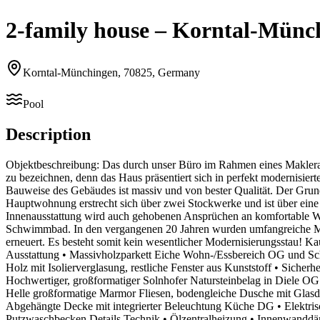
2-family house – Korntal-Münch
Korntal-Münchingen, 70825, Germany
Pool
Description
Objektbeschreibung: Das durch unser Büro im Rahmen eines Makleral
zu bezeichnen, denn das Haus präsentiert sich in perfekt modernis
Bauweise des Gebäudes ist massiv und von bester Qualität. Der Grund
Hauptwohnung erstrecht sich über zwei Stockwerke und ist über ein
Innenausstattung wird auch gehobenen Ansprüchen an komfortable 
Schwimmbad. In den vergangenen 20 Jahren wurden umfangreiche Mo
erneuert. Es besteht somit kein wesentlicher Modernisierungsstau! K
Ausstattung • Massivholzparkett Eiche Wohn-/Essbereich OG und Sch
Holz mit Isolierverglasung, restliche Fenster aus Kunststoff • Siche
Hochwertiger, großformatiger Solnhofer Natursteinbelag in Diele O
Helle großformatige Marmor Fliesen, bodengleiche Dusche mit Gla
Abgehängte Decke mit integrierter Beleuchtung Küche DG • Elektrisc
Putzwaschbecken Details Technik • Ölzentralheizung • Innenwandd