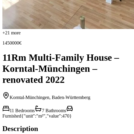
+
21
more
1450000€
11Rm Multi-Family House –
Korntal-Münchingen –
renovated 2022
Korntal-Münchingen, Baden-Württemberg
11 Bedrooms
7 Bathrooms
Furnished
{"unit":"m²","value":470}
Description