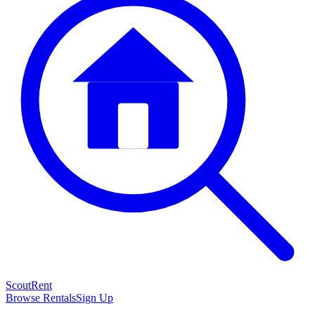
Scout
Rent
Browse Rentals
Sign Up