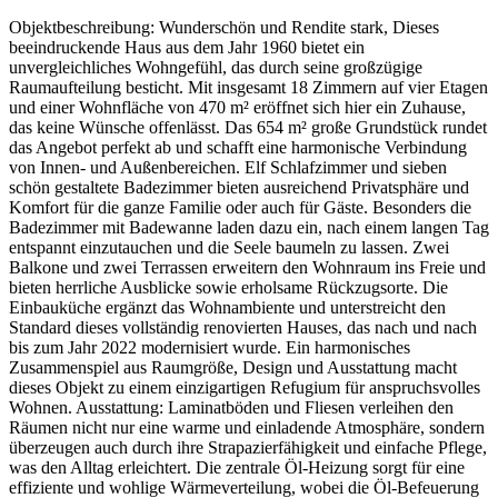
Objektbeschreibung: Wunderschön und Rendite stark, Dieses
beeindruckende Haus aus dem Jahr 1960 bietet ein
unvergleichliches Wohngefühl, das durch seine großzügige
Raumaufteilung besticht. Mit insgesamt 18 Zimmern auf vier Etagen
und einer Wohnfläche von 470 m² eröffnet sich hier ein Zuhause,
das keine Wünsche offenlässt. Das 654 m² große Grundstück rundet
das Angebot perfekt ab und schafft eine harmonische Verbindung
von Innen- und Außenbereichen. Elf Schlafzimmer und sieben
schön gestaltete Badezimmer bieten ausreichend Privatsphäre und
Komfort für die ganze Familie oder auch für Gäste. Besonders die
Badezimmer mit Badewanne laden dazu ein, nach einem langen Tag
entspannt einzutauchen und die Seele baumeln zu lassen. Zwei
Balkone und zwei Terrassen erweitern den Wohnraum ins Freie und
bieten herrliche Ausblicke sowie erholsame Rückzugsorte. Die
Einbauküche ergänzt das Wohnambiente und unterstreicht den
Standard dieses vollständig renovierten Hauses, das nach und nach
bis zum Jahr 2022 modernisiert wurde. Ein harmonisches
Zusammenspiel aus Raumgröße, Design und Ausstattung macht
dieses Objekt zu einem einzigartigen Refugium für anspruchsvolles
Wohnen. Ausstattung: Laminatböden und Fliesen verleihen den
Räumen nicht nur eine warme und einladende Atmosphäre, sondern
überzeugen auch durch ihre Strapazierfähigkeit und einfache Pflege,
was den Alltag erleichtert. Die zentrale Öl-Heizung sorgt für eine
effiziente und wohlige Wärmeverteilung, wobei die Öl-Befeuerung