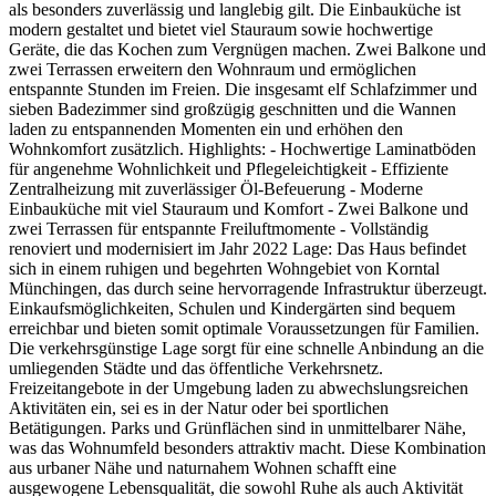
als besonders zuverlässig und langlebig gilt. Die Einbauküche ist
modern gestaltet und bietet viel Stauraum sowie hochwertige
Geräte, die das Kochen zum Vergnügen machen. Zwei Balkone und
zwei Terrassen erweitern den Wohnraum und ermöglichen
entspannte Stunden im Freien. Die insgesamt elf Schlafzimmer und
sieben Badezimmer sind großzügig geschnitten und die Wannen
laden zu entspannenden Momenten ein und erhöhen den
Wohnkomfort zusätzlich. Highlights: - Hochwertige Laminatböden
für angenehme Wohnlichkeit und Pflegeleichtigkeit - Effiziente
Zentralheizung mit zuverlässiger Öl-Befeuerung - Moderne
Einbauküche mit viel Stauraum und Komfort - Zwei Balkone und
zwei Terrassen für entspannte Freiluftmomente - Vollständig
renoviert und modernisiert im Jahr 2022 Lage: Das Haus befindet
sich in einem ruhigen und begehrten Wohngebiet von Korntal
Münchingen, das durch seine hervorragende Infrastruktur überzeugt.
Einkaufsmöglichkeiten, Schulen und Kindergärten sind bequem
erreichbar und bieten somit optimale Voraussetzungen für Familien.
Die verkehrsgünstige Lage sorgt für eine schnelle Anbindung an die
umliegenden Städte und das öffentliche Verkehrsnetz.
Freizeitangebote in der Umgebung laden zu abwechslungsreichen
Aktivitäten ein, sei es in der Natur oder bei sportlichen
Betätigungen. Parks und Grünflächen sind in unmittelbarer Nähe,
was das Wohnumfeld besonders attraktiv macht. Diese Kombination
aus urbaner Nähe und naturnahem Wohnen schafft eine
ausgewogene Lebensqualität, die sowohl Ruhe als auch Aktivität