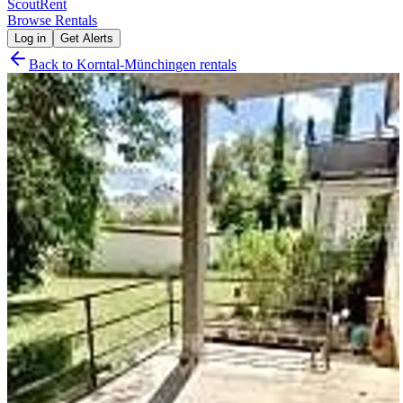
Scout
Rent
Browse Rentals
Log in
Get Alerts
Back to
Korntal-Münchingen
rentals