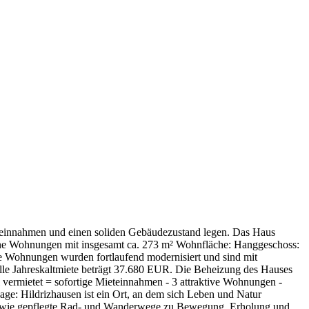
Mieteinnahmen und einen soliden Gebäudezustand legen. Das Haus
ttene Wohnungen mit insgesamt ca. 273 m² Wohnfläche: Hanggeschoss:
e Wohnungen wurden fortlaufend modernisiert und sind mit
elle Jahreskaltmiete beträgt 37.680 EUR. Die Beheizung des Hauses
 vermietet = sofortige Mieteinnahmen - 3 attraktive Wohnungen -
age: Hildrizhausen ist ein Ort, an dem sich Leben und Natur
sowie gepflegte Rad- und Wanderwege zu Bewegung, Erholung und