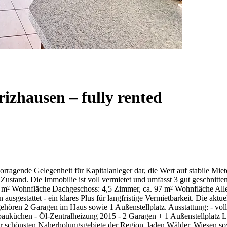
izhausen – fully rented
rvorragende Gelegenheit für Kapitalanleger dar, die Wert auf stabile 
n Zustand. Die Immobilie ist voll vermietet und umfasst 3 gut geschni
8 m² Wohnfläche Dachgeschoss: 4,5 Zimmer, ca. 97 m² Wohnfläche All
gestattet - ein klares Plus für langfristige Vermietbarkeit. Die aktu
hören 2 Garagen im Haus sowie 1 Außenstellplatz. Ausstattung: - voll
nbauküchen - Öl-Zentralheizung 2015 - 2 Garagen + 1 Außenstellplatz L
r schönsten Naherholungsgebiete der Region, laden Wälder, Wiesen 