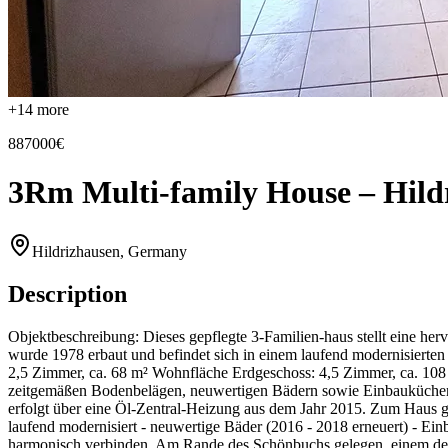
+
14
more
887000€
3Rm Multi-family House – Hildr
Hildrizhausen, Germany
Description
Objektbeschreibung: Dieses gepflegte 3-Familien-haus stellt eine he
wurde 1978 erbaut und befindet sich in einem laufend modernisierte
2,5 Zimmer, ca. 68 m² Wohnfläche Erdgeschoss: 4,5 Zimmer, ca. 10
zeitgemäßen Bodenbelägen, neuwertigen Bädern sowie Einbauküchen aus
erfolgt über eine Öl-Zentral-Heizung aus dem Jahr 2015. Zum Haus ge
laufend modernisiert - neuwertige Bäder (2016 - 2018 erneuert) - Ei
harmonisch verbinden. Am Rande des Schönbuchs gelegen, einem de