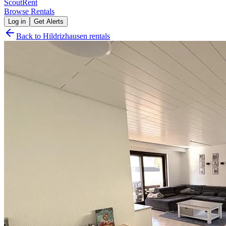
Scout
Rent
Browse Rentals
Log in
Get Alerts
Back to
Hildrizhausen
rentals