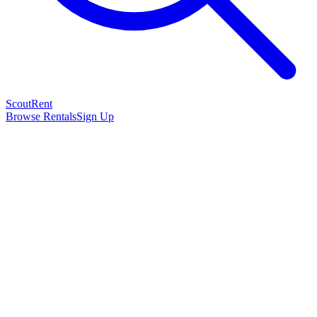
Scout
Rent
Browse Rentals
Sign Up