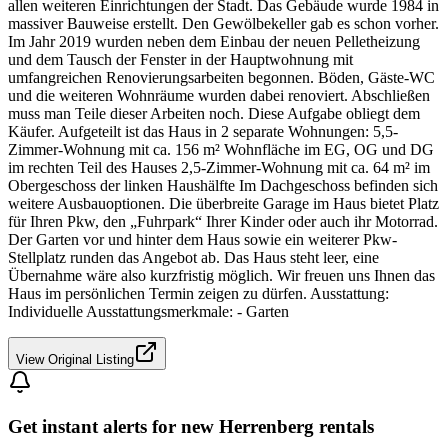
allen weiteren Einrichtungen der Stadt. Das Gebäude wurde 1984 in
massiver Bauweise erstellt. Den Gewölbekeller gab es schon vorher.
Im Jahr 2019 wurden neben dem Einbau der neuen Pelletheizung
und dem Tausch der Fenster in der Hauptwohnung mit
umfangreichen Renovierungsarbeiten begonnen. Böden, Gäste-WC
und die weiteren Wohnräume wurden dabei renoviert. Abschließen
muss man Teile dieser Arbeiten noch. Diese Aufgabe obliegt dem
Käufer. Aufgeteilt ist das Haus in 2 separate Wohnungen: 5,5-
Zimmer-Wohnung mit ca. 156 m² Wohnfläche im EG, OG und DG
im rechten Teil des Hauses 2,5-Zimmer-Wohnung mit ca. 64 m² im
Obergeschoss der linken Haushälfte Im Dachgeschoss befinden sich
weitere Ausbauoptionen. Die überbreite Garage im Haus bietet Platz
für Ihren Pkw, den „Fuhrpark“ Ihrer Kinder oder auch ihr Motorrad.
Der Garten vor und hinter dem Haus sowie ein weiterer Pkw-
Stellplatz runden das Angebot ab. Das Haus steht leer, eine
Übernahme wäre also kurzfristig möglich. Wir freuen uns Ihnen das
Haus im persönlichen Termin zeigen zu dürfen. Ausstattung:
Individuelle Ausstattungsmerkmale: - Garten
View Original Listing
Get instant alerts for new
Herrenberg
rentals