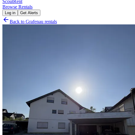
Scout
Rent
Browse Rentals
Log in
Get Alerts
Back to
Grafenau
rentals