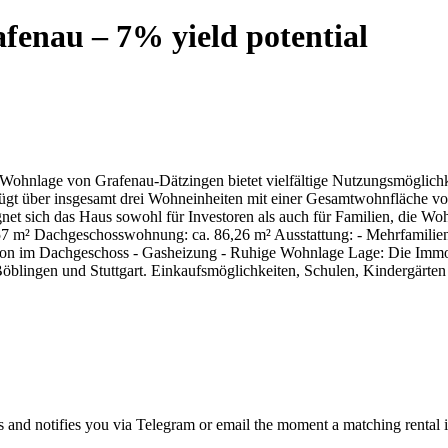
fenau – 7% yield potential
Wohnlage von Grafenau-Dätzingen bietet vielfältige Nutzungsmöglichke
fügt über insgesamt drei Wohneinheiten mit einer Gesamtwohnfläche vo
gnet sich das Haus sowohl für Investoren als auch für Familien, die
7 m² Dachgeschosswohnung: ca. 86,26 m² Ausstattung: - Mehrfamilie
lkon im Dachgeschoss - Gasheizung - Ruhige Wohnlage Lage: Die Immobi
ingen und Stuttgart. Einkaufsmöglichkeiten, Schulen, Kindergärten so
s and notifies you via Telegram or email the moment a matching rental i