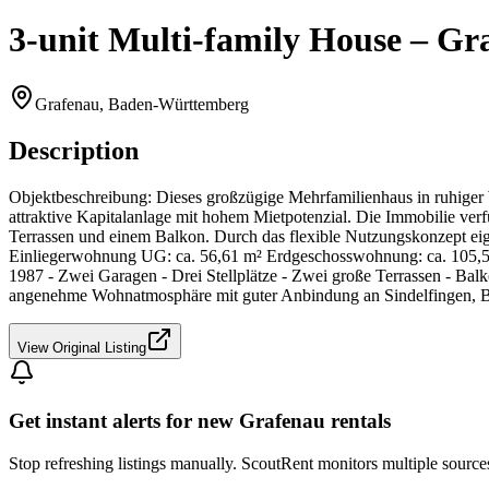
3-unit Multi-family House – Gra
Grafenau, Baden-Württemberg
Description
Objektbeschreibung: Dieses großzügige Mehrfamilienhaus in ruhiger 
attraktive Kapitalanlage mit hohem Mietpotenzial. Die Immobilie ver
Terrassen und einem Balkon. Durch das flexible Nutzungskonzept ei
Einliegerwohnung UG: ca. 56,61 m² Erdgeschosswohnung: ca. 105,5
1987 - Zwei Garagen - Drei Stellplätze - Zwei große Terrassen - Ba
angenehme Wohnatmosphäre mit guter Anbindung an Sindelfingen, Böbl
View Original Listing
Get instant alerts for new
Grafenau
rentals
Stop refreshing listings manually. ScoutRent monitors multiple source