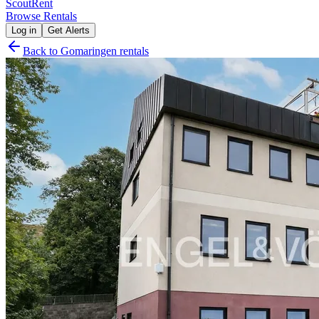
Scout
Rent
Browse Rentals
Log in
Get Alerts
Back to
Gomaringen
rentals