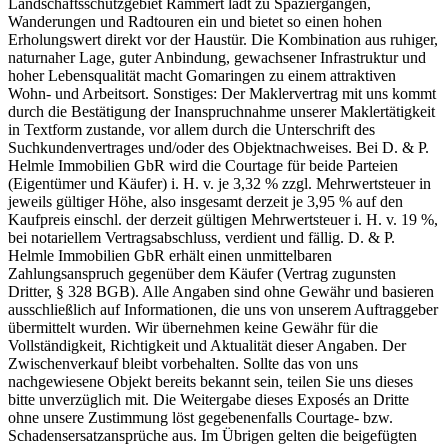
Landschaftsschutzgebiet Rammert lädt zu Spaziergängen,
Wanderungen und Radtouren ein und bietet so einen hohen
Erholungswert direkt vor der Haustür. Die Kombination aus ruhiger,
naturnaher Lage, guter Anbindung, gewachsener Infrastruktur und
hoher Lebensqualität macht Gomaringen zu einem attraktiven
Wohn- und Arbeitsort. Sonstiges: Der Maklervertrag mit uns kommt
durch die Bestätigung der Inanspruchnahme unserer Maklertätigkeit
in Textform zustande, vor allem durch die Unterschrift des
Suchkundenvertrages und/oder des Objektnachweises. Bei D. & P.
Helmle Immobilien GbR wird die Courtage für beide Parteien
(Eigentümer und Käufer) i. H. v. je 3,32 % zzgl. Mehrwertsteuer in
jeweils gültiger Höhe, also insgesamt derzeit je 3,95 % auf den
Kaufpreis einschl. der derzeit gültigen Mehrwertsteuer i. H. v. 19 %,
bei notariellem Vertragsabschluss, verdient und fällig. D. & P.
Helmle Immobilien GbR erhält einen unmittelbaren
Zahlungsanspruch gegenüber dem Käufer (Vertrag zugunsten
Dritter, § 328 BGB). Alle Angaben sind ohne Gewähr und basieren
ausschließlich auf Informationen, die uns von unserem Auftraggeber
übermittelt wurden. Wir übernehmen keine Gewähr für die
Vollständigkeit, Richtigkeit und Aktualität dieser Angaben. Der
Zwischenverkauf bleibt vorbehalten. Sollte das von uns
nachgewiesene Objekt bereits bekannt sein, teilen Sie uns dieses
bitte unverzüglich mit. Die Weitergabe dieses Exposés an Dritte
ohne unsere Zustimmung löst gegebenenfalls Courtage- bzw.
Schadensersatzansprüche aus. Im Übrigen gelten die beigefügten