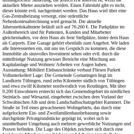
aktuellen Mieter ausziehen werden. Einen Fahrstuhl gibt es nicht,
dieser könnte evtl. nachgerüstet werden. Das Haus wird über eine
Gas-Zentralheizung versorgt, eine ordentliche
Nebenkostenabrechnung wird gemacht. Die aktuelle
Jahresnettokaltmiete beläuft sich auf 76.260 €. Die Parkplätze im
Außenbereich sind für Patienten, Kunden und Mitarbeiter
gleichermaßen, vor dem Haus als freie Stellplätze, hinter dem Haus
als Carports. Eine Garage gehört ebenfalls zum Angebot. Wir laden
alle Interessierten ein, mit uns ins Gespräch zu kommen, die diese
Immobilie als sinnvolles Investment sehen oder evtl. durch die
mittelfristige Nutzung gewisser Bereiche eine Mischung aus
Kapitalanlage und Wohnen/ Arbeiten vor Augen haben.
Ausstattung: Möbiliert Einbauschränke verbaut Fliesen Parkett
Vollunterkellert Lage: Die Gemeinde Gomaringen liegt im
Landkreis Tübingen, rund zehn Kilometer südlich von Tübingen
und etwa zwölf Kilometer nordwestlich von Reutlingen. Mit über
9.200 Einwohnern erstreckt sich das Gemeindegebiet im nördlichen
Steinlach- und Wiesaztal, eingebettet zwischen dem Vorland der
Schwäbischen Alb und dem Landschaftsschutzgebiet Rammert. Die
Straße ist Teil eines gewachsenen Wohngebiets, das durch eine
aufgelockerte Ein- und Zweifamilienhausbebauung sowie
durchgrünte Privatgrundstücke geprägt ist, wobei sich in
unmittelbarer Umgebung auch mehrere gewerbliche Nutzungen und
Praxen befinden. Die Lage des Objekts zeichnet sich durch eine