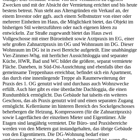
Zwecken und mit der Absicht der Vermietung errichtet und bis heute
bestens betreut. Nun steht aus Altersgründen ein Verkauf an, der
einem Investor oder ggfs. auch einem Selbstnutzer von einer oder
mehrerer Einheiten im Haus, die Möglichkeit bietet, das Objekt im
bisherigen Stil weiterzuführen oder nach eigenen Ideen zu
entwickeln. Zur Straße zugewandt bietet das Haus zwei
Vollgeschosse mit einer Büroeinheit sowie Arztpraxis im EG, einer
sehr großen Zahnarztpraxis im OG und Wohnraum im DG. Dieser
Wohnraum im DG ist in zwei Bereiche aufgeteilt. Eine unabhängige
Vier-Zimmer-Whg. mit herrlicher Aussichtsloggia und separater
Küche, HWR, Bad und WC bildet die größere, separat vermietete
Fläche. Daneben, in Süd-Ost-Ausrichtung und ebenfalls über das
gemeinsame Treppenhaus erreichbar, befindet sich ein Apartment,
das durch eine innenliegende Treppe als Raumerweiterung der
Praxis des 1. OG genutzt wird und durchaus auch Wohnzwecke
erfüllt. Auch hier gibt es eine überdachte Dachloggia, die einen
Rundumblick ermöglicht. Das Gebäude hat talseits ein weiteres
Geschoss, das als Praxis genutzt wird und einen separaten Zugang
ermöglicht. Kellerräume im hinteren Bereich des Sockelgeschosses
beherbergen die Heizung, Kompressoren (für die Zahnarztpraxis)
sowie Lagerflächen der einzelnen Mieter und Eigentümer. Alle
Etagen sind langjährig vermietet. Die Büro- und Praxisbereiche
werden von den Mietern gut instandgehalten, das übrige Gebäude
von den Eigentümern. Die DG-Wohnung bedarf einer
umfangreichen Sanierung, die jedoch erst sinnvoll ist, wenn die