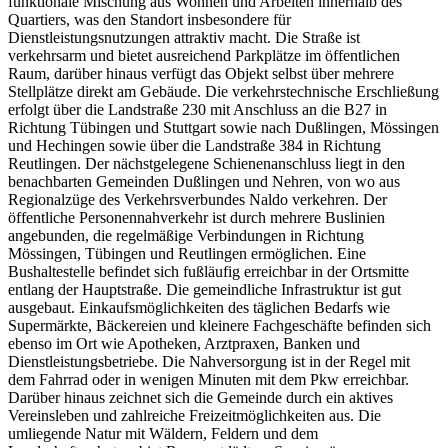
funktionale Mischung aus Wohnen und Arbeiten innerhalb des
Quartiers, was den Standort insbesondere für
Dienstleistungsnutzungen attraktiv macht. Die Straße ist
verkehrsarm und bietet ausreichend Parkplätze im öffentlichen
Raum, darüber hinaus verfügt das Objekt selbst über mehrere
Stellplätze direkt am Gebäude. Die verkehrstechnische Erschließung
erfolgt über die Landstraße 230 mit Anschluss an die B27 in
Richtung Tübingen und Stuttgart sowie nach Dußlingen, Mössingen
und Hechingen sowie über die Landstraße 384 in Richtung
Reutlingen. Der nächstgelegene Schienenanschluss liegt in den
benachbarten Gemeinden Dußlingen und Nehren, von wo aus
Regionalzüge des Verkehrsverbundes Naldo verkehren. Der
öffentliche Personennahverkehr ist durch mehrere Buslinien
angebunden, die regelmäßige Verbindungen in Richtung
Mössingen, Tübingen und Reutlingen ermöglichen. Eine
Bushaltestelle befindet sich fußläufig erreichbar in der Ortsmitte
entlang der Hauptstraße. Die gemeindliche Infrastruktur ist gut
ausgebaut. Einkaufsmöglichkeiten des täglichen Bedarfs wie
Supermärkte, Bäckereien und kleinere Fachgeschäfte befinden sich
ebenso im Ort wie Apotheken, Arztpraxen, Banken und
Dienstleistungsbetriebe. Die Nahversorgung ist in der Regel mit
dem Fahrrad oder in wenigen Minuten mit dem Pkw erreichbar.
Darüber hinaus zeichnet sich die Gemeinde durch ein aktives
Vereinsleben und zahlreiche Freizeitmöglichkeiten aus. Die
umliegende Natur mit Wäldern, Feldern und dem