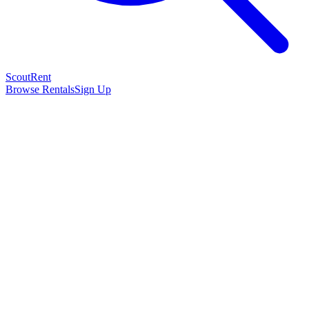
Scout
Rent
Browse Rentals
Sign Up