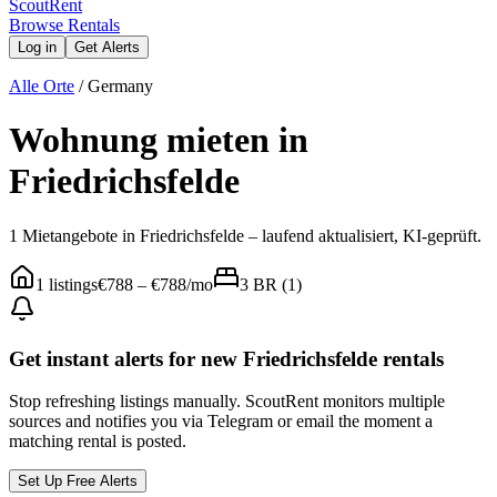
Scout
Rent
Browse Rentals
Log in
Get Alerts
Alle Orte
/
Germany
Wohnung mieten in
Friedrichsfelde
1 Mietangebote in Friedrichsfelde – laufend aktualisiert, KI-geprüft.
1
listings
€788
–
€788
/mo
3
BR (
1
)
Get instant alerts for new
Friedrichsfelde
rentals
Stop refreshing listings manually. ScoutRent monitors multiple
sources and notifies you via Telegram or email the moment a
matching rental is posted.
Set Up Free Alerts