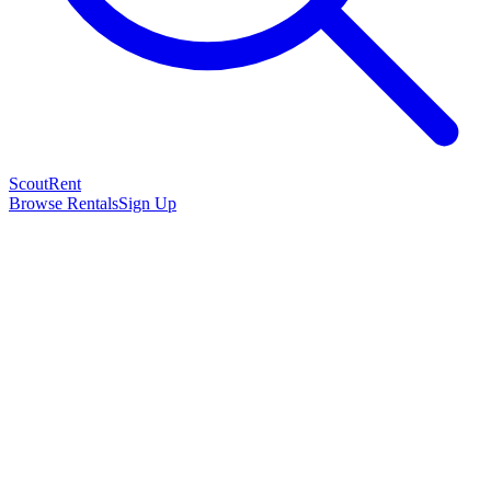
Scout
Rent
Browse Rentals
Sign Up