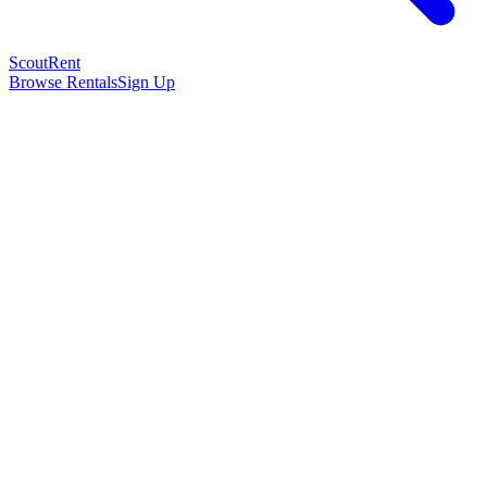
Scout
Rent
Browse Rentals
Sign Up