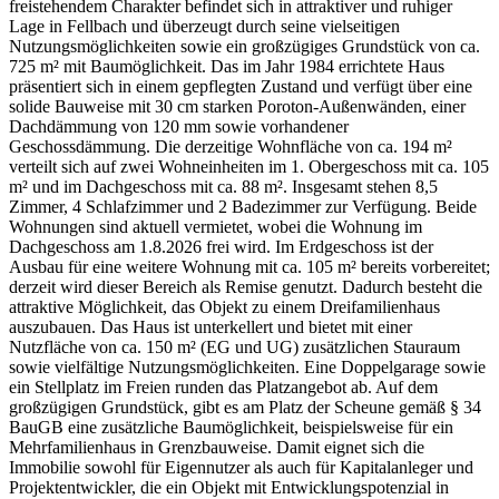
freistehendem Charakter befindet sich in attraktiver und ruhiger
Lage in Fellbach und überzeugt durch seine vielseitigen
Nutzungsmöglichkeiten sowie ein großzügiges Grundstück von ca.
725 m² mit Baumöglichkeit. Das im Jahr 1984 errichtete Haus
präsentiert sich in einem gepflegten Zustand und verfügt über eine
solide Bauweise mit 30 cm starken Poroton-Außenwänden, einer
Dachdämmung von 120 mm sowie vorhandener
Geschossdämmung. Die derzeitige Wohnfläche von ca. 194 m²
verteilt sich auf zwei Wohneinheiten im 1. Obergeschoss mit ca. 105
m² und im Dachgeschoss mit ca. 88 m². Insgesamt stehen 8,5
Zimmer, 4 Schlafzimmer und 2 Badezimmer zur Verfügung. Beide
Wohnungen sind aktuell vermietet, wobei die Wohnung im
Dachgeschoss am 1.8.2026 frei wird. Im Erdgeschoss ist der
Ausbau für eine weitere Wohnung mit ca. 105 m² bereits vorbereitet;
derzeit wird dieser Bereich als Remise genutzt. Dadurch besteht die
attraktive Möglichkeit, das Objekt zu einem Dreifamilienhaus
auszubauen. Das Haus ist unterkellert und bietet mit einer
Nutzfläche von ca. 150 m² (EG und UG) zusätzlichen Stauraum
sowie vielfältige Nutzungsmöglichkeiten. Eine Doppelgarage sowie
ein Stellplatz im Freien runden das Platzangebot ab. Auf dem
großzügigen Grundstück, gibt es am Platz der Scheune gemäß § 34
BauGB eine zusätzliche Baumöglichkeit, beispielsweise für ein
Mehrfamilienhaus in Grenzbauweise. Damit eignet sich die
Immobilie sowohl für Eigennutzer als auch für Kapitalanleger und
Projektentwickler, die ein Objekt mit Entwicklungspotenzial in