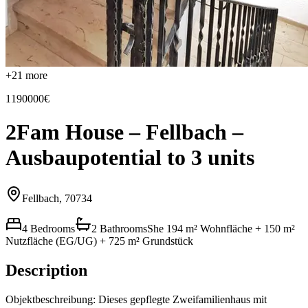
+
21
more
1190000€
2Fam House – Fellbach –
Ausbaupotential to 3 units
Fellbach, 70734
4 Bedrooms
2 Bathrooms
She 194 m² Wohnfläche + 150 m²
Nutzfläche (EG/UG) + 725 m² Grundstück
Description
Objektbeschreibung: Dieses gepflegte Zweifamilienhaus mit