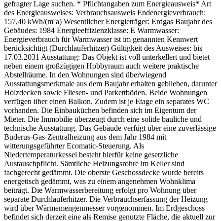
gefragter Lage suchen. * Pflichtangaben zum Energieausweis* Art
des Energieausweises: Verbrauchsausweis Endenergieverbrauch:
157,40 kWh/(m²a) Wesentlicher Energieträger: Erdgas Baujahr des
Gebäudes: 1984 Energieeffizienzklasse: E Warmwasser:
Energieverbrauch für Warmwasser ist im genannten Kennwert
berücksichtigt (Durchlauferhitzer) Gültigkeit des Ausweises: bis
17.03.2031 Ausstattung: Das Objekt ist voll unterkellert und bietet
neben einem großzügigen Hobbyraum auch weitere praktische
Abstellräume. In den Wohnungen sind überwiegend
Ausstattungsmerkmale aus dem Baujahr erhalten geblieben, darunter
Holzdecken sowie Fliesen- und Parkettböden. Beide Wohnungen
verfügen über einen Balkon. Zudem ist je Etage ein separates WC
vorhanden. Die Einbauküchen befinden sich im Eigentum der
Mieter. Die Immobilie überzeugt durch eine solide bauliche und
technische Ausstattung. Das Gebäude verfügt über eine zuverlässige
Buderus-Gas-Zentralheizung aus dem Jahr 1984 mit
witterungsgeführter Ecomatic-Steuerung. Als
Niedertemperaturkessel besteht hierfür keine gesetzliche
Austauschpflicht. Sämtliche Heizungsrohre im Keller sind
fachgerecht gedämmt. Die oberste Geschossdecke wurde bereits
energetisch gedämmt, was zu einem angenehmen Wohnklima
beiträgt. Die Warmwasserbereitung erfolgt pro Wohnung über
separate Durchlauferhitzer. Die Verbrauchserfassung der Heizung
wird über Wärmemengenmesser vorgenommen. Im Erdgeschoss
befindet sich derzeit eine als Remise genutzte Fläche, die aktuell zur