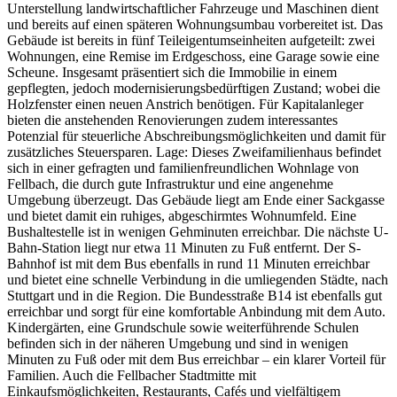
Unterstellung landwirtschaftlicher Fahrzeuge und Maschinen dient
und bereits auf einen späteren Wohnungsumbau vorbereitet ist. Das
Gebäude ist bereits in fünf Teileigentumseinheiten aufgeteilt: zwei
Wohnungen, eine Remise im Erdgeschoss, eine Garage sowie eine
Scheune. Insgesamt präsentiert sich die Immobilie in einem
gepflegten, jedoch modernisierungsbedürftigen Zustand; wobei die
Holzfenster einen neuen Anstrich benötigen. Für Kapitalanleger
bieten die anstehenden Renovierungen zudem interessantes
Potenzial für steuerliche Abschreibungsmöglichkeiten und damit für
zusätzliches Steuersparen. Lage: Dieses Zweifamilienhaus befindet
sich in einer gefragten und familienfreundlichen Wohnlage von
Fellbach, die durch gute Infrastruktur und eine angenehme
Umgebung überzeugt. Das Gebäude liegt am Ende einer Sackgasse
und bietet damit ein ruhiges, abgeschirmtes Wohnumfeld. Eine
Bushaltestelle ist in wenigen Gehminuten erreichbar. Die nächste U-
Bahn-Station liegt nur etwa 11 Minuten zu Fuß entfernt. Der S-
Bahnhof ist mit dem Bus ebenfalls in rund 11 Minuten erreichbar
und bietet eine schnelle Verbindung in die umliegenden Städte, nach
Stuttgart und in die Region. Die Bundesstraße B14 ist ebenfalls gut
erreichbar und sorgt für eine komfortable Anbindung mit dem Auto.
Kindergärten, eine Grundschule sowie weiterführende Schulen
befinden sich in der näheren Umgebung und sind in wenigen
Minuten zu Fuß oder mit dem Bus erreichbar – ein klarer Vorteil für
Familien. Auch die Fellbacher Stadtmitte mit
Einkaufsmöglichkeiten, Restaurants, Cafés und vielfältigem