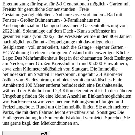
Eigennutzung für bspw. für 2-3 Generationen möglich - Garten mit
Freisitz für gemütliche Sonnenstunden - Freie
Gestaltungsmöglichkeiten - Anbaureserve vorhanden - Bad mit
Fenster - Großer Bühnenraum - 3-Familienhaus mit
Ausbaupotenzial im Dachgeschoss - neue Gaszentralheizung von
2022 inkl. Solaranlage auf dem Dach - Kunststofffenster im
gesamten Haus (von 2006) - die Westseite wurde in den 80er Jahren
nachträglich gedämmt - Doppelgarage mit davorliegenden
Stellplätzen - voll unterkellert, auch die Garage - eigener Garten -
EG Wohnung in einem sehr guten Zustand mit neuwertiger Küche
Lage: Das Mehrfamilienhaus liegt in der charmanten Stadt Esslingen
am Neckar, einer Großen Kreisstadt mit rund 95.000 Einwohnern,
etwa zehn Kilometer südöstlich von Stuttgart. Die Immobilie
befindet sich im Stadtteil Liebersbronn, ungefähr 2,4 Kilometer
östlich vom Stadtzentrum, und bietet somit ein städtisches Flair.
Annähernd 100 Meter entfernt befindet sich eine Bushaltestelle,
während der Bahnhof rund 2,3 Kilometer entfernt ist. In der näheren
Umgebung finden Sie eine kleine Anzahl an Einkaufsmöglichkeiten
wie Bäckereien sowie verschiedene Bildungseinrichtungen und
Freizeitangebote. Rund um die Immobilie finden Sie auch mehrere
Parks, die mit dem Fahrrad leicht erreichbar sind. Sonstiges: Die
Einliegerwohnung im Souterrain ist aktuell vermietet. Sprechen Sie
uns gerne bzgl. den Mietkonditionen an.