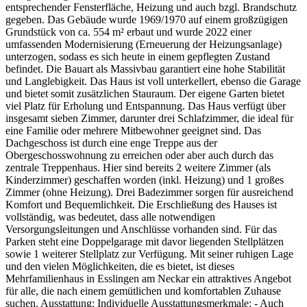
entsprechender Fensterfläche, Heizung und auch bzgl. Brandschutz
gegeben. Das Gebäude wurde 1969/1970 auf einem großzügigen
Grundstück von ca. 554 m² erbaut und wurde 2022 einer
umfassenden Modernisierung (Erneuerung der Heizungsanlage)
unterzogen, sodass es sich heute in einem gepflegten Zustand
befindet. Die Bauart als Massivbau garantiert eine hohe Stabilität
und Langlebigkeit. Das Haus ist voll unterkellert, ebenso die Garage
und bietet somit zusätzlichen Stauraum. Der eigene Garten bietet
viel Platz für Erholung und Entspannung. Das Haus verfügt über
insgesamt sieben Zimmer, darunter drei Schlafzimmer, die ideal für
eine Familie oder mehrere Mitbewohner geeignet sind. Das
Dachgeschoss ist durch eine enge Treppe aus der
Obergeschosswohnung zu erreichen oder aber auch durch das
zentrale Treppenhaus. Hier sind bereits 2 weitere Zimmer (als
Kinderzimmer) geschaffen worden (inkl. Heizung) und 1 großes
Zimmer (ohne Heizung). Drei Badezimmer sorgen für ausreichend
Komfort und Bequemlichkeit. Die Erschließung des Hauses ist
vollständig, was bedeutet, dass alle notwendigen
Versorgungsleitungen und Anschlüsse vorhanden sind. Für das
Parken steht eine Doppelgarage mit davor liegenden Stellplätzen
sowie 1 weiterer Stellplatz zur Verfügung. Mit seiner ruhigen Lage
und den vielen Möglichkeiten, die es bietet, ist dieses
Mehrfamilienhaus in Esslingen am Neckar ein attraktives Angebot
für alle, die nach einem gemütlichen und komfortablen Zuhause
suchen. Ausstattung: Individuelle Ausstattungsmerkmale: - Auch