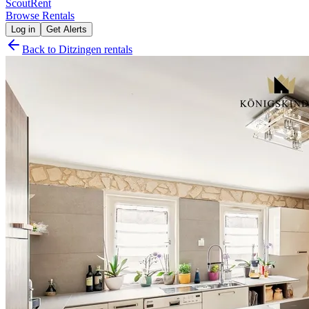
Scout
Rent
Browse Rentals
Log in
Get Alerts
Back to
Ditzingen
rentals