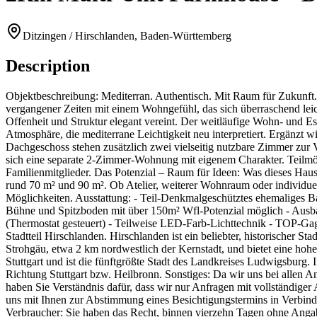
Ditzingen / Hirschlanden, Baden-Württemberg
Description
Objektbeschreibung: Mediterran. Authentisch. Mit Raum für Zukunft. 
vergangener Zeiten mit einem Wohngefühl, das sich überraschend lei
Offenheit und Struktur elegant vereint. Der weitläufige Wohn- und E
Atmosphäre, die mediterrane Leichtigkeit neu interpretiert. Ergänz
Dachgeschoss stehen zusätzlich zwei vielseitig nutzbare Zimmer zur V
sich eine separate 2-Zimmer-Wohnung mit eigenem Charakter. Teilmöbl
Familienmitglieder. Das Potenzial – Raum für Ideen: Was dieses Haus
rund 70 m² und 90 m². Ob Atelier, weiterer Wohnraum oder individuel
Möglichkeiten. Ausstattung: - Teil-Denkmalgeschütztes ehemaliges B
Bühne und Spitzboden mit über 150m² Wfl-Potenzial möglich - Ausb
(Thermostat gesteuert) - Teilweise LED-Farb-Lichttechnik - TOP-Gag
Stadtteil Hirschlanden. Hirschlanden ist ein beliebter, historischer
Strohgäu, etwa 2 km nordwestlich der Kernstadt, und bietet eine hohe
Stuttgart und ist die fünftgrößte Stadt des Landkreises Ludwigsburg
Richtung Stuttgart bzw. Heilbronn. Sonstiges: Da wir uns bei allen A
haben Sie Verständnis dafür, dass wir nur Anfragen mit vollständig
uns mit Ihnen zur Abstimmung eines Besichtigungstermins in Verbindun
Verbraucher: Sie haben das Recht, binnen vierzehn Tagen ohne Angab