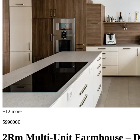
+
12
more
599000€
2Rm Multi-Unit Farmhouse – D