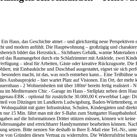
Ein Haus, das Geschichte atmet – und gleichzeitig neue Perspektiven e
cht und modern anfühlt. Die Hauptwohnung – großzügig und charakterst
ssbereich bildet das Herzstück... Sichtbares Gebälk, warme Materiali
t wird das Raumangebot durch ein Schlafzimmer mit Ankleide, zwei Kin
erfügung – ideal für Arbeiten, Gäste oder kreative Rückzugsorte. Die 
iert, mit Einbauküche und Duschbad ausgestattet, eignet sie sich perf
 besonders macht, ist das, was noch entstehen kann... Eine Teilbühne 
les Ausbauprojekt – hier wartet Platz auf Visionen. Ein Ort, der mehr
auernhaus - 2 Wohneinheiten mit über 180m² bereits fertig realisiert
au im Mediterranen Chic - Garage im Haus - Stellplatz neben dem H
genau-EBK - optional für zusätzliche 30.000,00 € erwerbbar Lage: Die 
 Stadtteil von Ditzingen im Landkreis Ludwigsburg, Baden-Württemberg, 
 Wohnqualität mit guter Infrastruktur, Schulen, Kindergärten und direk
. In nur 15 Min. fährt man mit der S-Bahn zum Stuttgarter Hauptbahnho
ngaben auf die Informationen Dritter stützen müssen, können wir keine
er Adressangabe und erreichbarer Handynummer bearbeiten können. Nac
g setzen. Bitte nennen Sie deshalb in Ihrer E-Mail eine Tel.-Nr., unte
e von Gründen diesen Vertrag zu widerrufen. Die Widerrufsfrist beträ