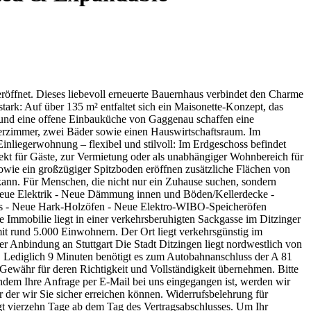
röffnet. Dieses liebevoll erneuerte Bauernhaus verbindet den Charme
ark: Auf über 135 m² entfaltet sich ein Maisonette-Konzept, das
en und eine offene Einbauküche von Gaggenau schaffen eine
derzimmer, zwei Bäder sowie einen Hauswirtschaftsraum. Im
Einliegerwohnung – flexibel und stilvoll: Im Erdgeschoss befindet
ekt für Gäste, zur Vermietung oder als unabhängiger Wohnbereich für
sowie ein großzügiger Spitzboden eröffnen zusätzliche Flächen von
 kann. Für Menschen, die nicht nur ein Zuhause suchen, sondern
 - Neue Elektrik - Neue Dämmung innen und Böden/Kellerdecke -
aus - Neue Hark-Holzöfen - Neue Elektro-WIBO-Speicheröfen
Immobilie liegt in einer verkehrsberuhigten Sackgasse im Ditzinger
mit rund 5.000 Einwohnern. Der Ort liegt verkehrsgünstig im
ter Anbindung an Stuttgart Die Stadt Ditzingen liegt nordwestlich von
f. Lediglich 9 Minuten benötigt es zum Autobahnanschluss der A 81
 Gewähr für deren Richtigkeit und Vollständigkeit übernehmen. Bitte
hdem Ihre Anfrage per E-Mail bei uns eingegangen ist, werden wir
r der wir Sie sicher erreichen können. Widerrufsbelehrung für
gt vierzehn Tage ab dem Tag des Vertragsabschlusses. Um Ihr